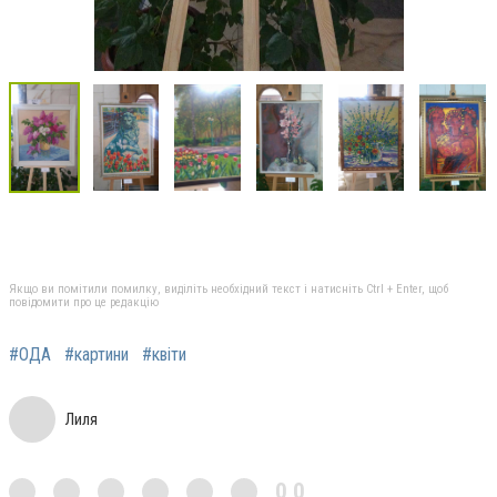
Якщо ви помітили помилку, виділіть необхідний текст і натисніть Ctrl + Enter, щоб
повідомити про це редакцію
#ОДА
#картини
#квіти
Лиля
0,0