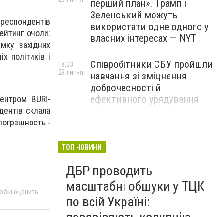
перший план». Трамп і
Зеленський можуть
 респондентів
використати одне одного у
рейтинг очоли:
власних інтересах — NYT
умку західних
іх політиків і
Співробітники СБУ пройшли
18:03
29 липня
навчання зі зміцнення
доброчесності й
ефективного урядування
ентром BURI-
ндентів склала
 погрешность -
Іран намагався раптово
16:00
29 липня
атакувати американські
війська: у CENTCOM
ТОП НОВИНИ
заявили про перехоплення
ДБР проводить
всіх ракет
масштабні обшуки у ТЦК
тобы оценить
по всій Україні: