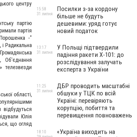
цького центру
Посилки з-за кордону
15:58
31 липня
більше не будуть
дешевими: уряд готує
тську партію
новий податок
тримали партія
Порошенка -"
, і Радикальна
У Польщі підтвердили
13:17
 «Громадянська
31 липня
падіння ракети Х-101: до
, Об'єднання
розслідування залучать
у» телезвезди
експерта з України
ДБР проводить масштабні
11:25
31 липня
обшуки у ТЦК по всій
ької області,
Україні: перевіряють
популярнішими
корупцію, побиття та
 відбудуться
перевищення повноважень
ідували Юлія
ься, що огляд
«Україна виходить на
18:10
29 липня