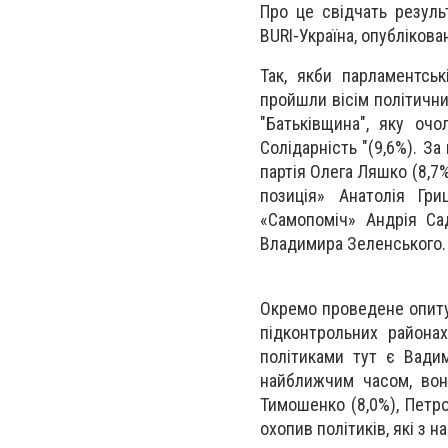
Про це свідчать резуль
BURI-Україна, опублікова
Так, якби парламентсь
пройшли вісім політични
"Батьківщина", яку оч
Солідарність "(9,6%). За
партія Олега Ляшко (8,7
позиція» Анатолія Гри
«Самопоміч» Андрія Са
Владимира Зеленського.
Окремо проведене опитув
підконтрольних района
політиками тут є Вади
найближчим часом, вон
Тимошенко (8,0%), Петро
охопив політиків, які з 