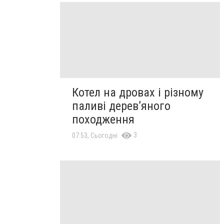
Котел на дровах і різному
паливі дерев’яного
походження
3
07:53, Сьогодні