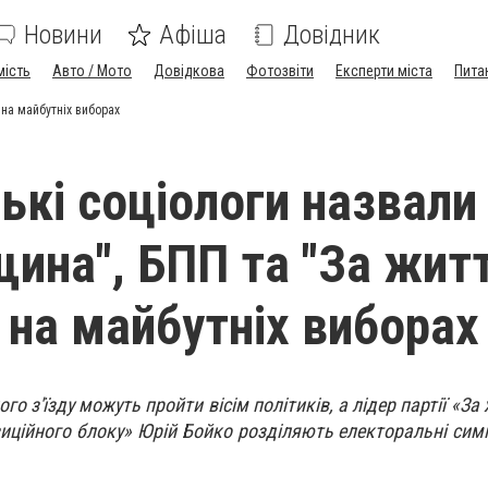
Новини
Афіша
Довідник
мість
Авто / Мото
Довідкова
Фотозвіти
Експерти міста
Пита
 на майбутніх виборах
ькі соціологи назвали
щина", БПП та "За жит
 на майбутніх виборах
го з'їзду можуть пройти вісім політиків, а лідер партії «З
иційного блоку» Юрій Бойко розділяють електоральні симпа