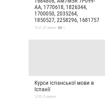
1684808, AM7M5R 7P099-
AA, 1770618, 1826344,
1700050, 2035264,
1850527, 2258296, 1681757
1
10:21, 31 липня
Курси іспанської мови в
Іспанії
12:35, 3 серпня