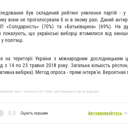
следования був складений рейтинг уявлення партій - у
тику вони не проголосували б ні в якому разі. Даний анти
ПП «Солідарність» (70%) та «Батьківщина» (69%). На д
ти показують, що українські виборці втомилися від нинішн
у політиці.
я на території України з міжнародним дослідницьким ц
іод з 14 по 25 травня 2018 року. Загальна кількість респо
тивна вибірка). Метод опроса - прямі інтерв'ю. Вероятная
бхідний текст і натисніть Ctrl + Enter, щоб повідомити про це редакцію
0,0
Оцініть першим
Авторизируйтесь
, ч