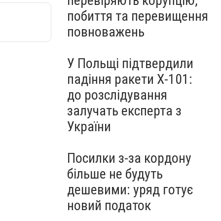
перевіряють корупцію,
побиття та перевищення
повноважень
У Польщі підтвердили
падіння ракети Х-101:
до розслідування
залучать експерта з
України
Посилки з-за кордону
більше не будуть
дешевими: уряд готує
новий податок