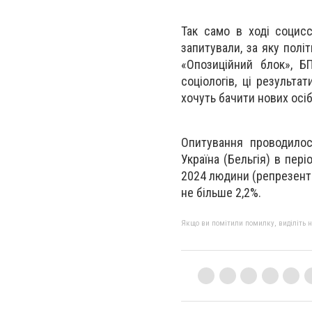
Так само в ході социс
запитували, за яку полі
«Опозиційний блок», Б
соціологів, ці результа
хочуть бачити нових осіб 
Опитування проводилос
Україна (Бельгія) в пер
2024 людини (репрезента
не більше 2,2%.
Якщо ви помітили помилку, виділіть нео