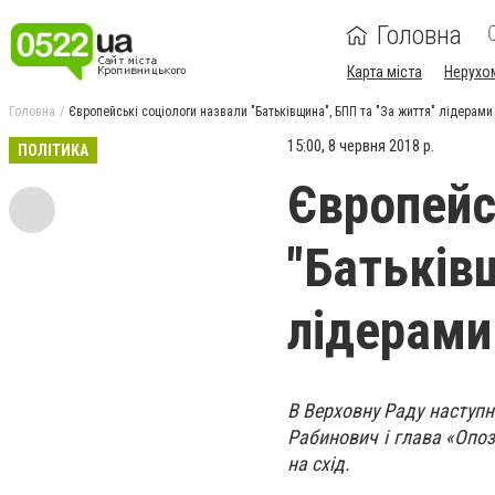
Головна
Карта міста
Нерухо
Головна
Європейські соціологи назвали "Батьківщина", БПП та "За життя" лідерами
15:00, 8 червня 2018 р.
ПОЛІТИКА
Європейс
"Батьків
лідерами
В Верховну Раду наступно
Рабинович і глава «Опоз
на схід.