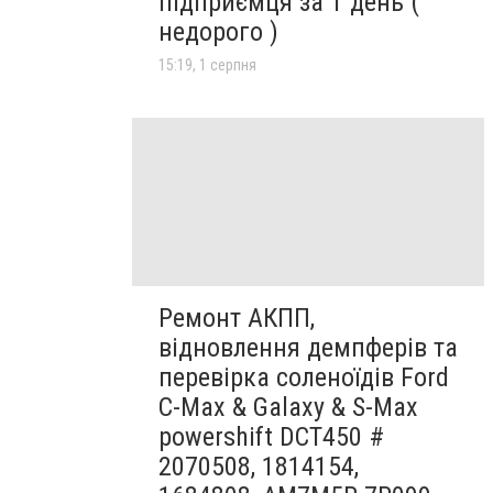
підприємця за 1 день (
недорого )
15:19, 1 серпня
Ремонт АКПП,
відновлення демпферів та
перевірка соленоїдів Ford
C-Max & Galaxy & S-Max
powershift DCT450 #
2070508, 1814154,