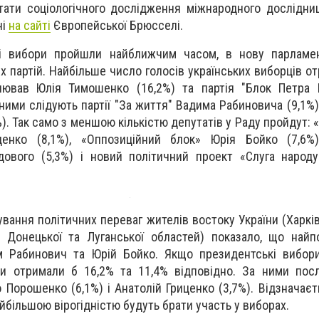
тати соціологічного дослідження міжнародного дослідни
ні
на сайті
Європейської Брюсселі.
кі вибори пройшли найближчим часом, в нову парламен
х партій. Найбільше число голосів українських виборців о
олював Юлія Тимошенко (16,2%) та партія "Блок Петра 
 ними слідують партії "За життя" Вадима Рабиновича (9,1%)
%). Так само з меншою кількістю депутатів у Раду пройдут:
ценко (8,1%), «Оппозиційний блок» Юрія Бойко (7,6%)
дового (5,3%) і новий політичний проект «Слуга народ
ання політичних переваг жителів востоку України (Харківс
х Донецької та Луганської областей) показало, що най
м Рабинович та Юрій Бойко. Якщо президентські вибори
и отримали б 16,2% та 11,4% відповідно. За ними посл
 Порошенко (6,1%) і Анатолій Гриценко (3,7%). Відзначаєт
найбільшою вірогідністю будуть брати участь у виборах.