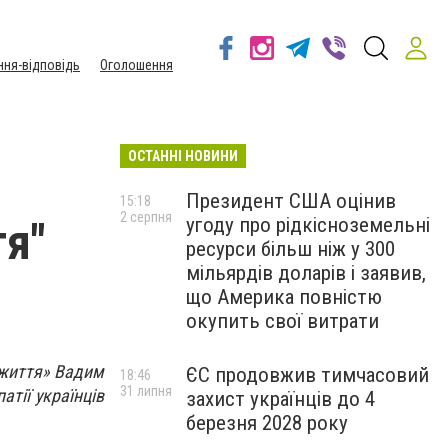
ння-відповідь
Оголошення
ОСТАННІ НОВИНИ
Президент США оцінив
15:18
2 серпня
угоду про рідкісноземельні
тя"
ресурси більш ніж у 300
мільярдів доларів і заявив,
що Америка повністю
окупить свої витрати
а життя» Вадим
ЄС продовжив тимчасовий
18:46
31 липня
тії українців
захист українців до 4
березня 2028 року