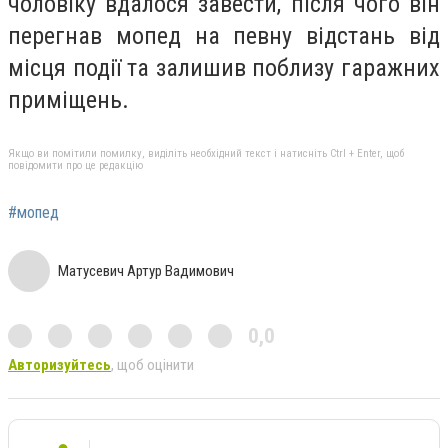
чоловіку вдалося завести, після чого він
перегнав мопед на певну відстань від
місця події та залишив поблизу гаражних
приміщень.
Якщо ви помітили помилку, виділіть необхідний текст і натисніть Ctrl + Enter, щоб
повідомити про це редакцію
#мопед
Матусевич Артур Вадимович
0,0
Авторизуйтесь
, щоб оцінити