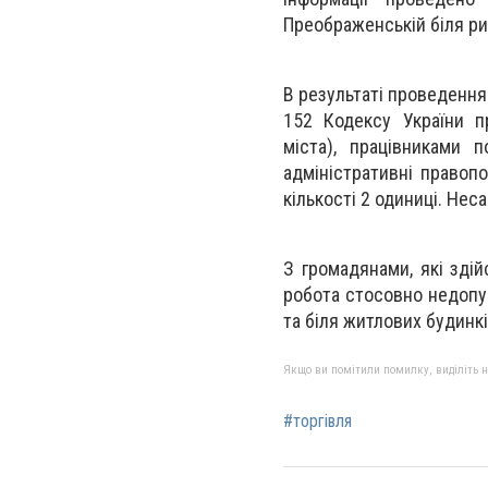
Преображенській біля ри
В результаті проведення
152 Кодексу України п
міста), працівниками 
адміністративні правоп
кількості 2 одиниці. Нес
З громадянами, які зді
робота стосовно недопущ
та біля житлових будинкі
Якщо ви помітили помилку, виділіть нео
#торгівля