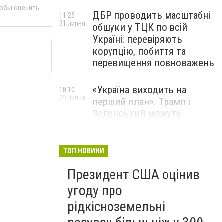
тобы оценить
ДБР проводить масштабні
11:25
31 липня
обшуки у ТЦК по всій
Україні: перевіряють
корупцію, побиття та
перевищення повноважень
«Україна виходить на
18:10
29 липня
перший план». Трамп і
Зеленський можуть
використати одне одного у
власних інтересах — NYT
ТОП НОВИНИ
Співробітники СБУ пройшли
18:03
Президент США оцінив
29 липня
навчання зі зміцнення
доброчесності й
угоду про
ефективного урядування
рідкісноземельні