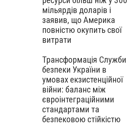
ресурси більш ніж у 300
мільярдів доларів і
заявив, що Америка
повністю окупить свої
витрати
Трансформація Служби
безпеки України в
умовах екзистенційної
війни: баланс між
євроінтеграційними
стандартами та
безпековою стійкістю