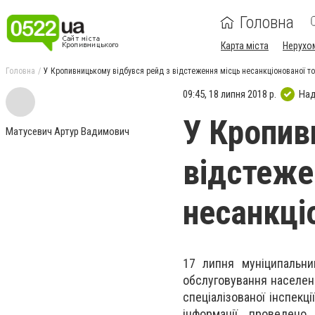
Головна
Карта міста
Нерухо
Головна
У Кропивницькому відбувся рейд з відстеження місць несанкціонованої то
09:45, 18 липня 2018 р.
Над
У Кропив
Матусевич Артур Вадимович
відстеже
несанкціо
17 липня муніципальним
обслуговування населенн
спеціалізованої інспекці
інформації проведено