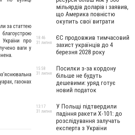
мільярдів доларів і заявив,
що Америка повністю
окупить свої витрати
оли за статтею
 благоустрою
ЄС продовжив тимчасовий
18:46
 України про
31 липня
захист українців до 4
лучено ваги у
березня 2028 року
инена.
Посилки з-за кордону
15:58
31 липня
оз’яснювальна
більше не будуть
арах, газонах
дешевими: уряд готує
новий податок
У Польщі підтвердили
13:17
31 липня
падіння ракети Х-101: до
розслідування залучать
експерта з України