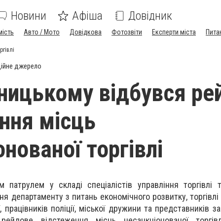
Новини
Афіша
Довідник
мість
Авто / Мото
Довідкова
Фотозвіти
Експерти міста
Пита
ргівлі
ійне джерело
ницькому відбувся ре
ння місць
нованої торгівлі
 патрулем у складі спеціалістів управління торгівлі 
я департаменту з питань економічного розвитку, торгівлі 
ї, працівників поліції, міської дружини та представників з
 рейдове відстеження місць несанкціонованої торгів