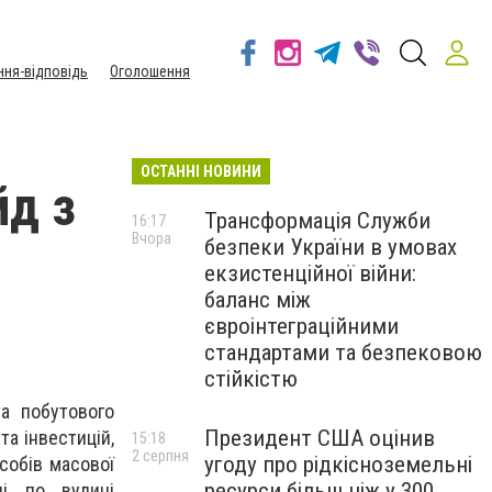
ння-відповідь
Оголошення
ОСТАННІ НОВИНИ
йд з
Трансформація Служби
16:17
Вчора
безпеки України в умовах
екзистенційної війни:
баланс між
євроінтеграційними
стандартами та безпековою
стійкістю
та побутового
Президент США оцінив
та інвестицій,
15:18
2 серпня
угоду про рідкісноземельні
асобів масової
ресурси більш ніж у 300
лі по вулиці