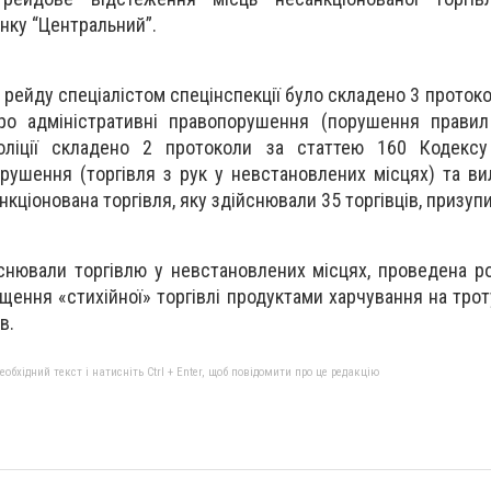
нку “Центральний”.
 рейду спеціалістом спецінспекції було складено 3 проток
ро адміністративні правопорушення (порушення правил
поліції складено 2 протоколи за статтею 160 Кодексу
орушення (торгівля з рук у невстановлених місцях) та ви
анкціонована торгівля, яку здійснювали 35 торгівців, призуп
йснювали торгівлю у невстановлених місцях, проведена р
ення «стихійної» торгівлі продуктами харчування на троту
в.
бхідний текст і натисніть Ctrl + Enter, щоб повідомити про це редакцію