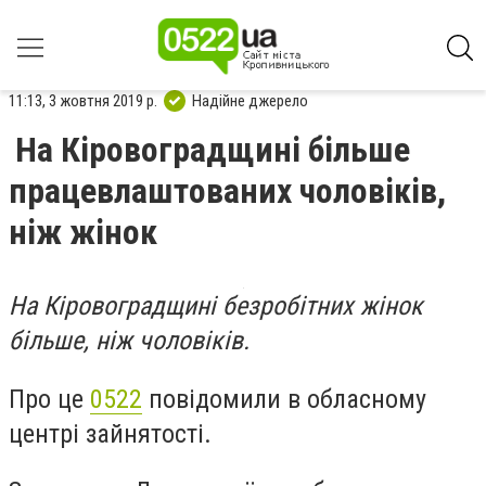
11:13, 3 жовтня 2019 р.
Надійне джерело
На Кіровоградщині більше
працевлаштованих чоловіків,
ніж жінок
На Кiровоградщинi безробiтних жiнок
бiльше, нiж чоловiкiв.
Про це
0522
повідомили в обласному
центрі зайнятості.