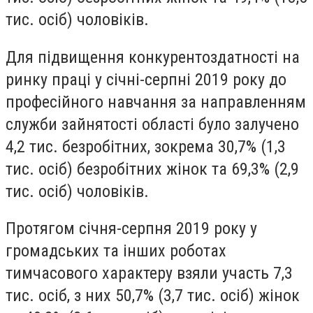
тис. осiб) чоловiкiв.
Для пiдвищення конкурентоздатностi на
ринку працi у сiчнi-серпнi 2019 року до
професiйного навчання за направленням
служби зайнятостi областi було залучено
4,2 тис. безробiтних, зокрема 30,7% (1,3
тис. осiб) безробiтних жiнок та 69,3% (2,9
тис. осiб) чоловiкiв.
Протягом сiчня-серпня 2019 року у
громадських та iнших роботах
тимчасового характеру взяли участь 7,3
тис. осiб, з них 50,7% (3,7 тис. осiб) жiнок