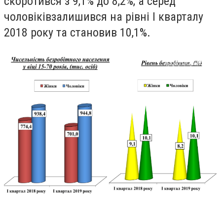
скоротився з 9,1% до 8,2%, а серед
чоловiкiвзалишився на рiвнi I кварталу
2018 року та становив 10,1%.