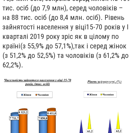
тис. осiб (до 7,9 млн), серед чоловiкiв –
на 88 тис. осiб (до 8,4 млн. осiб)
.
Рiвень
зайнятостi населення у вiцi15-70 рокiв у I
кварталi 2019 року зрiс як в цiлому по
країнi(з 55,9% до 57,1%),так i серед жiнок
(з 51,2% до 52,5%) та чоловiкiв (з 61,2% до
62,2%).