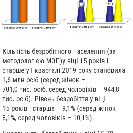
Кiлькiсть безробiтного населення (за
методологiєю МОП)у вiцi 15 рокiв i
старше у I кварталi 2019 року становила
1,6 млн осiб
(серед жiнок –
701,0 тис. осiб, серед чоловiкiв – 944,8
тис. осiб).
Рiвень безробiття у вiцi
15 рокiв i старше – 9,1%
(серед жiнок –
8,1%, серед чоловiкiв – 10,1%)
.