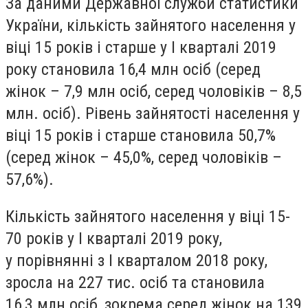
За даними Державної служби статистики
України, кiлькiсть зайнятого населення у
вiцi 15 рокiв i старше у I кварталi 2019
року становила 16,4 млн осiб (серед
жiнок – 7,9 млн осiб, серед чоловiкiв – 8,5
млн. осiб). Рiвень зайнятостi населення у
вiцi 15 рокiв i старше становила 50,7%
(серед жiнок – 45,0%, серед чоловiкiв –
57,6%).
Кiлькiсть зайнятого населення у вiцi 15-
70 рокiв у I кварталi 2019 року,
у порiвняннi з I кварталом 2018 року,
зросла на 227 тис. осiб та становила
16,3 млн осiб,
зокрема серед жiнок на 139