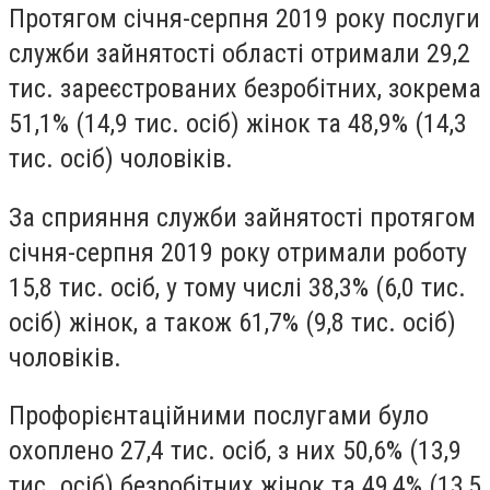
Протягом сiчня-серпня 2019 року послуги
служби зайнятостi областi отримали 29,2
тис. зареєстрованих безробiтних, зокрема
51,1% (14,9 тис. осiб) жiнок та 48,9% (14,3
тис. осiб) чоловiкiв.
За сприяння служби зайнятостi протягом
сiчня-серпня 2019 року отримали роботу
15,8 тис. осiб, у тому числi 38,3% (6,0 тис.
осiб) жiнок, а також 61,7% (9,8 тис. осiб)
чоловiкiв.
Профорiєнтацiйними послугами було
охоплено 27,4 тис. осiб, з них 50,6% (13,9
тис. осiб) безробiтних жiнок та 49,4% (13,5