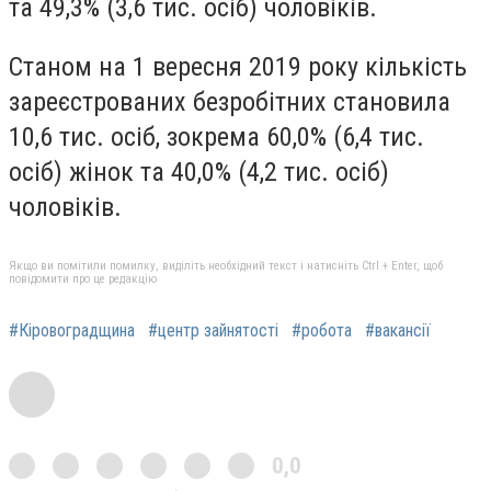
та 49,3% (3,6 тис. осiб) чоловiкiв.
Станом на 1 вересня 2019 року кiлькiсть
зареєстрованих безробiтних становила
10,6 тис. осiб, зокрема 60,0% (6,4 тис.
осiб) жiнок та 40,0% (4,2 тис. осiб)
чоловiкiв.
Якщо ви помітили помилку, виділіть необхідний текст і натисніть Ctrl + Enter, щоб
повідомити про це редакцію
#Кіровоградщина
#центр зайнятості
#робота
#вакансії
0,0