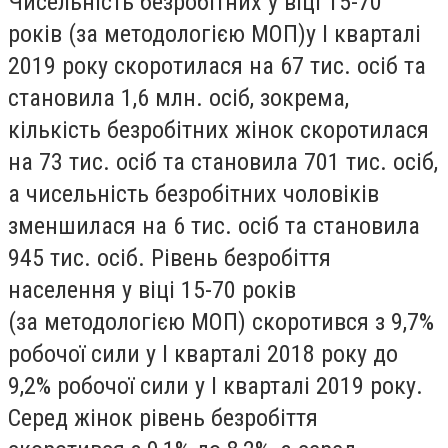
Чисельнiсть безробiтних у вiцi 15-70
рокiв (за методологiєю МОП)у I кварталi
2019 року скоротилася на 67 тис. осiб та
становила 1,6 млн. осiб, зокрема,
кiлькiсть безробiтних жiнок скоротилася
на 73 тис. осiб та становила 701 тис. осiб,
а чисельнiсть безробiтних чоловiкiв
зменшилася на 6 тис. осiб та становила
945 тис. осiб. Рiвень безробiття
населення у вiцi 15-70 рокiв
(за методологiєю МОП) скоротився з 9,7%
робочої сили у I кварталi 2018 року до
9,2% робочої сили у I кварталi 2019 року.
Серед жiнок рiвень безробiття