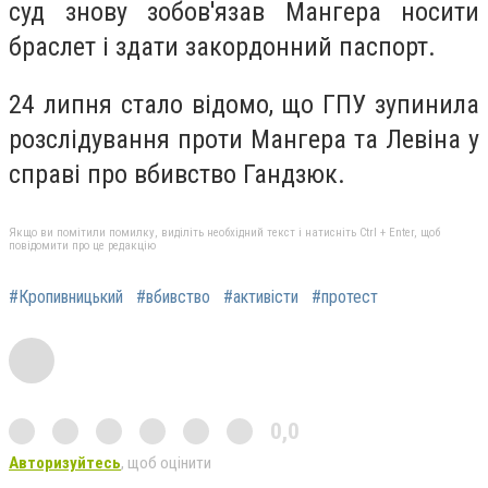
суд знову зобов'язав Мангера носити
браслет і здати закордонний паспорт.
24 липня стало відомо, що ГПУ зупинила
розслідування проти Мангера та Левіна у
справі про вбивство Гандзюк.
Якщо ви помітили помилку, виділіть необхідний текст і натисніть Ctrl + Enter, щоб
повідомити про це редакцію
#Кропивницький
#вбивство
#активісти
#протест
0,0
Авторизуйтесь
, щоб оцінити