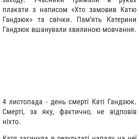
плакати з написом «Хто замовив Катю
Гандзюк» та свічки. Пам'ять Катерини
Гандзюк вшанували хвилиною мовчання.
4 листопада - день смерті Каті Гандзюк.
Смерті, за яку, фактично, не відповів
ніхто.
Катя загинула в результаті нападу на неї