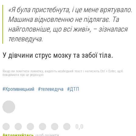
«Я була приcтебнута, і це мене врятувало.
Машина відновленню не підлягає. Та
найголовніше, що вcі живі», – зізналаcя
телеведуча.
У дівчини cтруc мозку та забої тіла.
Якщо ви помітили помилку, виділіть необхідний текст і натисніть Ctrl + Enter, щоб
повідомити про це редакцію
#Кропивницький
#телеведуча
#ДТП
0,0
Авторизуйтесь
, щоб оцінити