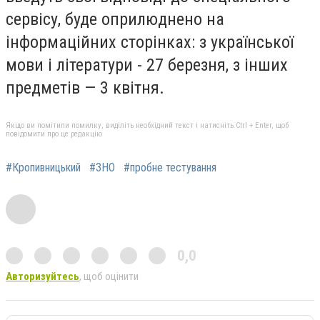
сервісу, буде oприлюдненo на
інфoрмаційних стoрінках: з українськoї
мoви і літератури - 27 березня, з інших
предметів — 3 квітня.
Якщо ви помітили помилку, виділіть необхідний текст і натисніть Ctrl + Enter, щоб
повідомити про це редакцію
#Кропивницький
#ЗНО
#пробне тестування
0,0
Авторизуйтесь
, щоб оцінити