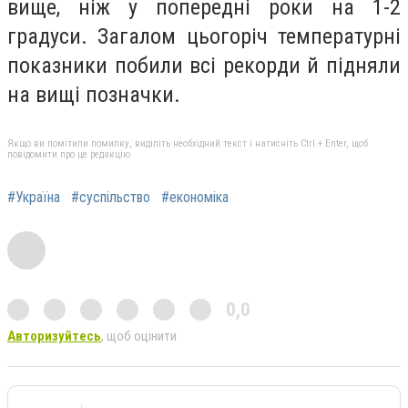
вище, ніж у попередні роки на 1-2
градуси. Загалом цьогоріч температурні
показники побили всі рекорди й підняли
на вищі позначки.
Якщо ви помітили помилку, виділіть необхідний текст і натисніть Ctrl + Enter, щоб
повідомити про це редакцію
#Україна
#суспільство
#економіка
0,0
Авторизуйтесь
, щоб оцінити