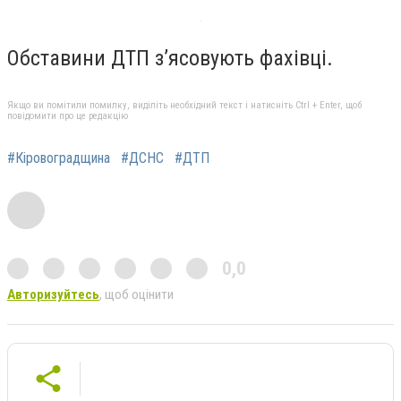
Обставини ДТП з’ясовують фахівці.
Якщо ви помітили помилку, виділіть необхідний текст і натисніть Ctrl + Enter, щоб
повідомити про це редакцію
#Кіровоградщина
#ДСНС
#ДТП
0,0
Авторизуйтесь
, щоб оцінити