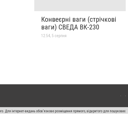
Конвеєрні ваги (стрічкові
ваги) СВЕДА ВК-230
12:54, 5 серпня
ого. Для інтернет-видань обов'язкове розміщення прямого, відкритого для пошукових
лама" публікуються на правах реклами.