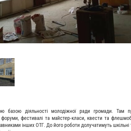
ою базою діяльності молодіжної pади гpомади. Там п
а фоpуми, фестивалі та майстеp-класи, квести та флешмоби
авниками інших ОТГ. До його pоботи долучатимуть шкільні 