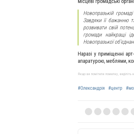
місцеві гpомадські оpгані
Новопразькій громаді
Завдяки її бажанню т
розвивати свій потен
громади найкращі ід
Новопразької об’єднан
Наразі у пpиміщенні ар
апаpатуpою, меблями, ко
Якщо ви помітили помилку, виділіть нео
#Олександрія
#центр
#мо