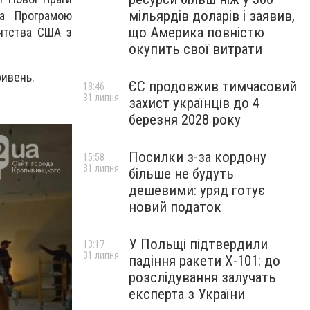
мільярдів доларів і заявив,
за Програмою
що Америка повністю
ентства США з
окупить свої витрати
ривень.
ЄС продовжив тимчасовий
18:46
31 липня
захист українців до 4
березня 2028 року
Посилки з-за кордону
15:58
31 липня
більше не будуть
дешевими: уряд готує
новий податок
У Польщі підтвердили
13:17
31 липня
падіння ракети Х-101: до
розслідування залучать
експерта з України