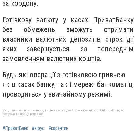
за кордону.
Готівкову валюту у касах ПриватБанку
без обмежень зможуть отримати
власники валютних депозитів, строк дії
яких завершується, за попереднім
замовленням валютних коштів.
Будь-які операції з готівковою гривнею
як в касах банку, так і мережі банкоматів,
проводяться у звичайному режимі.
Якщо ви помітили помилку, виділіть необхідний текст і натисніть Ctrl + Enter, щоб
повідомити про це редакцію
#ПриватБанк
#вірус
#карантин