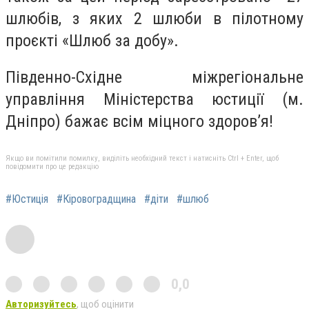
шлюбів, з яких 2 шлюби в пілотному
проєкті «Шлюб за добу».
Південно-Східне міжрегіональне
управління Міністерства юстиції (м.
Дніпро) бажає всім міцного здоров’я!
Якщо ви помітили помилку, виділіть необхідний текст і натисніть Ctrl + Enter, щоб
повідомити про це редакцію
#Юстиція
#Кіровоградщина
#діти
#шлюб
0,0
Авторизуйтесь
, щоб оцінити