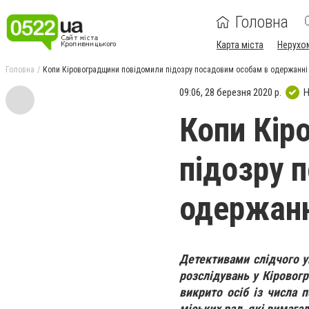
Головна
Карта міста
Нерухо
Головна
Копи Кіровоградщини повідомили підозру посадовим особам в одержанні
09:06, 28 березня 2020 р.
Н
Копи Кір
підозру 
одержанн
Детективами слідчого у
розслідувань у Кіровогр
викрито осіб із числа п
міських рад, які вимага