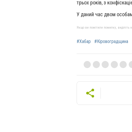
трьох років, з конфіскац
У даний час двом особам
Якщо ви помітили помилку, виділіть нео
#Хабар
#Кіровоградщина