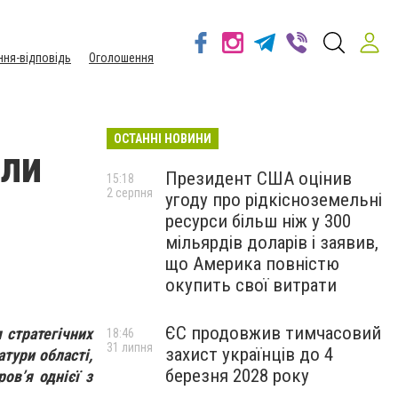
ння-відповідь
Оголошення
ОСТАННІ НОВИНИ
или
Президент США оцінив
15:18
2 серпня
угоду про рідкісноземельні
ресурси більш ніж у 300
мільярдів доларів і заявив,
що Америка повністю
окупить свої витрати
ЄС продовжив тимчасовий
 стратегічних
18:46
31 липня
захист українців до 4
тури області,
березня 2028 року
ов’я однієї з