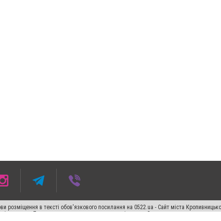
ви розміщення в тексті обов'язкового посилання на 0522.ua - Сайт міста Кропивницьк
кості джерела. Порушення виняткових прав переслідується Законом.