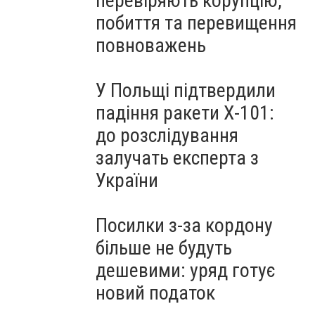
перевіряють корупцію,
побиття та перевищення
повноважень
У Польщі підтвердили
падіння ракети Х-101:
до розслідування
залучать експерта з
України
Посилки з-за кордону
більше не будуть
дешевими: уряд готує
новий податок