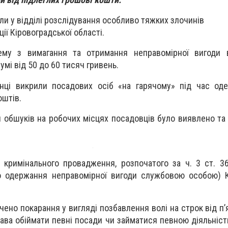
ли у відділі розслідування особливо тяжких злочинів
ції Кіровоградської області.
ему з вимагання та отримання неправомірної вигоди в
умі від 50 до 60 тисяч гривень.
нці викрили посадових осіб «на гарячому» під час од
оштів.
я обшуків на робочих місцях посадовців було виявлено та
 кримінального провадження, розпочатого за ч. 3 ст. 3
бо одержання неправомірної вигоди службовою особою) 
чено покарання у вигляді позбавлення волі на строк від п
ава обіймати певні посади чи займатися певною діяльніст