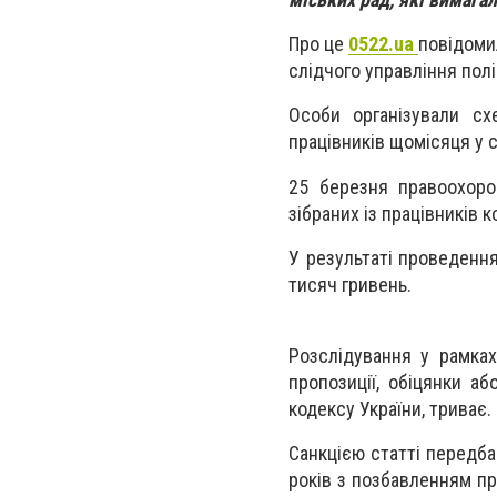
Про це
0522.ua
повідоми
слідчого управління полі
Особи організували сх
працівників щомісяця у с
25 березня правоохоро
зібраних із працівників к
У результаті проведенн
тисяч гривень.
Розслідування у рамках
пропозиції, обіцянки а
кодексу України, триває.
Санкцією статті передба
років з позбавленням пр