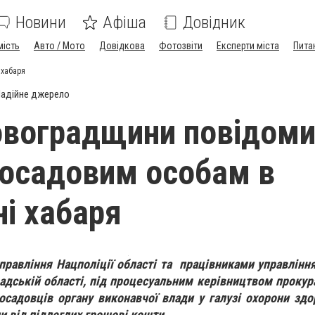
Новини
Афіша
Довідник
мість
Авто / Мото
Довідкова
Фотозвіти
Експерти міста
Пита
 хабаря
адійне джерело
овоградщини повідом
посадовим особам в
і хабаря
правління Нацполіції області та працівниками управління
адській області, під процесуальним керівництвом прокура
осадовців органу виконавчої влади у галузі охорони здор
ли від підлеглих грошові кошти.