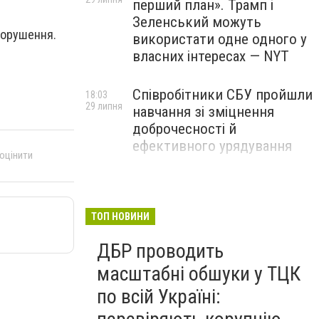
перший план». Трамп і
Зеленський можуть
опорушення.
використати одне одного у
власних інтересах — NYT
Співробітники СБУ пройшли
18:03
29 липня
навчання зі зміцнення
доброчесності й
ефективного урядування
 оцінити
Іран намагався раптово
16:00
29 липня
атакувати американські
війська: у CENTCOM
ТОП НОВИНИ
заявили про перехоплення
ДБР проводить
всіх ракет
масштабні обшуки у ТЦК
по всій Україні: