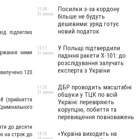
Посилки з-за кордону
15:58
31 липня
більше не будуть
дешевими: уряд готує
новий податок
ід підлеглих
У Польщі підтвердили
13:17
ержання ними
31 липня
падіння ракети Х-101: до
розслідування залучать
експерта з України
 вилучено 120
ДБР проводить масштабні
11:25
31 липня
обшуки у ТЦК по всій
68 (прийняття
Україні: перевіряють
Кримінального
корупцію, побиття та
перевищення повноважень
’яти до десяти
«Україна виходить на
ю на строк до
18:10
29 липня