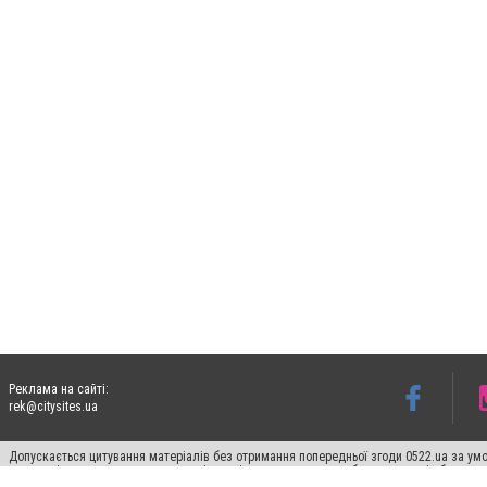
Реклама на сайті:
rek@citysites.ua
Допускається цитування матеріалів без отримання попередньої згоди 0522.ua за умо
систем гіперпосилання на цитовані статті не нижче другого абзацу в тексті або в я