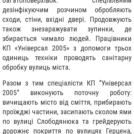
багатоповерхівок: спеціальним
дезінфікуючим розчином обробляють
сходи, стіни, вхідні двері. Продовжують
також знезаражувати зупинки, де
збирається чимало людей. Працівники
КП «Універсал 2005» з допомоги трьох
одиниць техніки проводять санітарну
обробку вулиць міста.
Разом з тим спеціалісти КП "Універсал
2005" виконують поточну роботу:
вичищають місто від сміття, прибирають
проїжджі частини, засипають сколом ями
по вулиці Слободянюка та грейдерують
дорожнє покриття по вулицях Герцена,