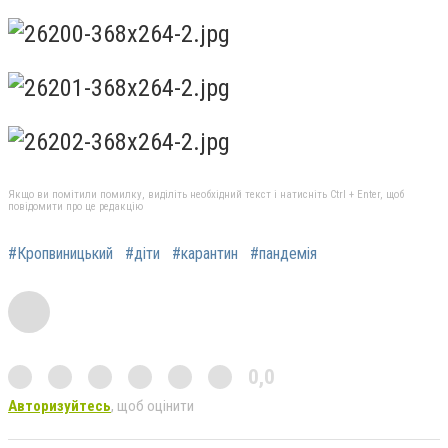
Якщо ви помітили помилку, виділіть необхідний текст і натисніть Ctrl + Enter, щоб
повідомити про це редакцію
#Кропвиницький
#діти
#карантин
#пандемія
0,0
Авторизуйтесь
, щоб оцінити