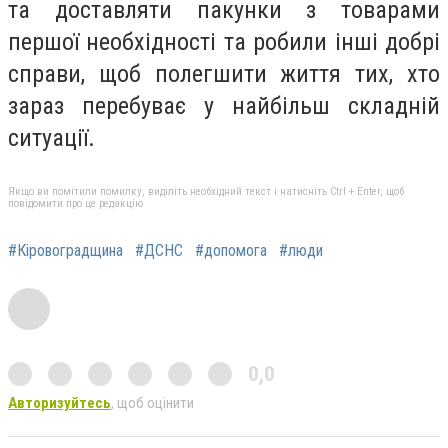
та доставляти пакунки з товарами
першої необхідності та робили інші добрі
справи, щоб полегшити життя тих, хто
зараз перебуває у найбільш складній
ситуації.
Якщо ви помітили помилку, виділіть необхідний текст і натисніть Ctrl + Enter, щоб
повідомити про це редакцію
#Кіровоградщина
#ДСНС
#допомога
#люди
0,0
Авторизуйтесь
, щоб оцінити