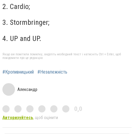
2. Cardio;
3. Stormbringer;
4. UP and UP.
Якщо ви помітили помилку, виділіть необхідний текст і натисніть Ctrl + Enter, щоб
повідомити про це редакцію
#Кропивницький
#Незалежність
Александр
0,0
Авторизуйтесь
, щоб оцінити