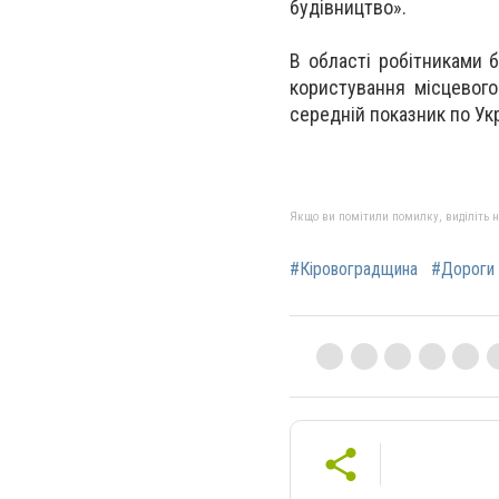
будівництво».
В області робітниками 
користування місцевого
середній показник по Укр
Якщо ви помітили помилку, виділіть нео
#Кіровоградщина
#Дороги