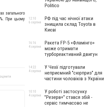
Politico
ах загального
РФ під час нічної атаки
7%. При цьому
12:10
6 серпня
знищила склад Toyota в
Києві
Ракета FP-5 «Фламінго»
16:16
4 серпня
може отримати
турбореактивний двигун
У Чехії підготували
14:22
4 серпня
неприємний "сюрприз" для
 оцінити
частини чоловіків з України
У роботі застосунку
10:10
4 серпня
"Резерв+" стався збій -
сервіс тимчасово не