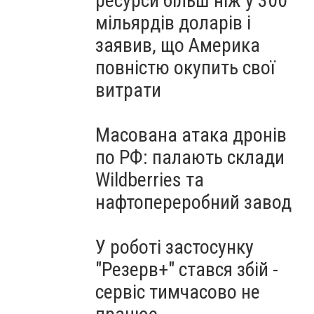
ресурси більш ніж у 300
мільярдів доларів і
заявив, що Америка
повністю окупить свої
витрати
Масована атака дронів
по РФ: палають склади
Wildberries та
нафтопереробний завод
У роботі застосунку
"Резерв+" стався збій -
сервіс тимчасово не