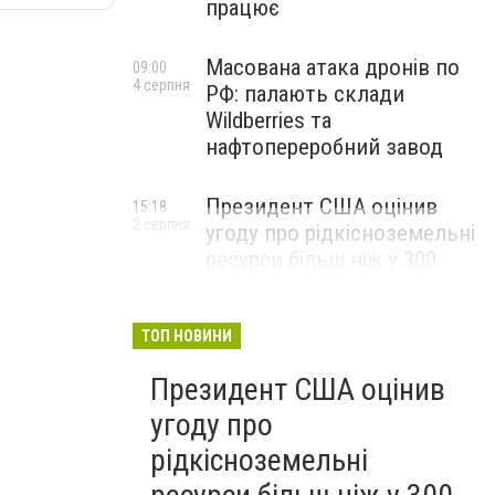
працює
Масована атака дронів по
09:00
4 серпня
РФ: палають склади
Wildberries та
нафтопереробний завод
Президент США оцінив
15:18
2 серпня
угоду про рідкісноземельні
ресурси більш ніж у 300
мільярдів доларів і заявив,
що Америка повністю
окупить свої витрати
ТОП НОВИНИ
Президент США оцінив
угоду про
рідкісноземельні