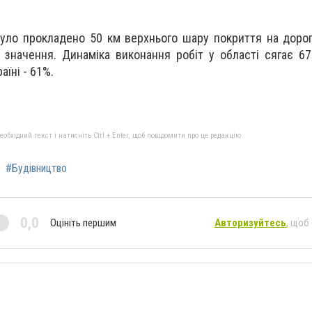
було прокладено 50 км верхнього шару покриття на дорог
 значення. Динаміка виконання робіт у області сягає 6
аїні - 61%.
бхідний текст і натисніть Ctrl + Enter, щоб повідомити про це редакцію
#Будівництво
0,0
Оцініть першим
Авторизуйтесь
, щоб