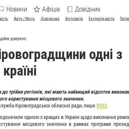
Новини
Афіша
Довідник
мість
Авто / Мото
Довідкова
Фотозвіти
Експерти міста
Пита
дійне джерело
іровоградщини одні з
 країні
 до трійки регіонів, які мають найвищий відсоток викона
ного користування місцевого значення.
лужба Кіровоградської обласної ради, пише
0522
.
відзначили однією з кращих в Україні щодо виконання ремо
истування місцевого значення в рамках програми прези