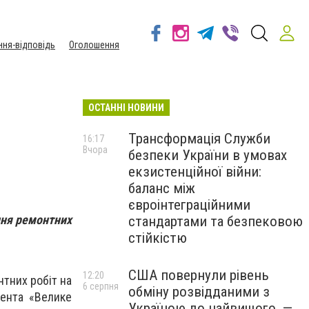
ння-відповідь
Оголошення
ОСТАННІ НОВИНИ
Трансформація Служби
16:17
Вчора
безпеки України в умовах
екзистенційної війни:
баланс між
євроінтеграційними
ння ремонтних
стандартами та безпековою
стійкістю
США повернули рівень
12:20
нтних робіт на
6 серпня
обміну розвідданими з
дента «Велике
Україною до найвищого, —