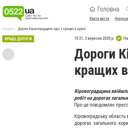
Головна
Карта міста
Нерухо
Головна
Дороги Кіровоградщини одні з кращих в країні
10:21, 3 вересня 2020 р.
На
КРАЩІ ДОРОГИ
Дороги К
кращих в
Кіровоградщина ввійшла
робіт на дорогах загаль
Про це повідомляє пресс
Кіровоградську область 
дорогах загального кор