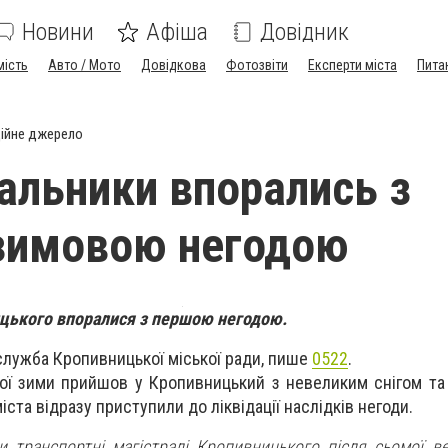
Новини
Афіша
Довідник
мість
Авто / Мото
Довідкова
Фотозвіти
Експерти міста
Пита
ійне джерело
альники впорались з
зимовою негодою
цького впоралися з першою негодою.
служба Кропивницької міської ради, пише
0522
.
ої зими прийшов у Кропивницький з невеликим снігом т
ста відразу приступили до ліквідації наслідків негоди.
и транспортні магістралі Кропивницького після сьомої ве