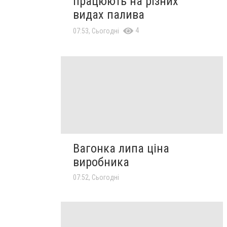
працюють на різних
видах палива
4
07:53, Сьогодні
Вагонка липа ціна
виробника
07:52, Сьогодні