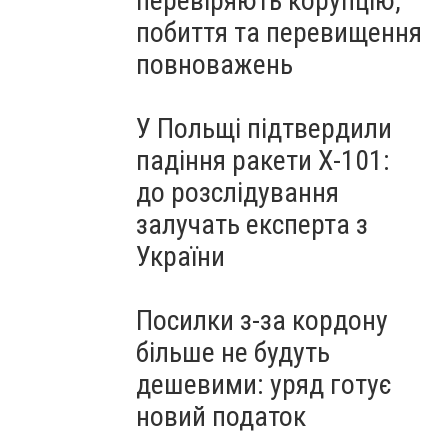
перевіряють корупцію,
побиття та перевищення
повноважень
У Польщі підтвердили
падіння ракети Х-101:
до розслідування
залучать експерта з
України
Посилки з-за кордону
більше не будуть
дешевими: уряд готує
новий податок