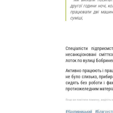
другої години ночі, к
працювали дві машини
суміші,
Спеціалісти підприємс
несанкціоновані смітт
лоток по вулиці Бобрине
Активно працюють і пра
не було слизько, прибир
сидять без роботи і фах
протиожеледним матеріал
Якщо ви помітили помилку, виділіть нео
#Кропивницький
#Благоуст