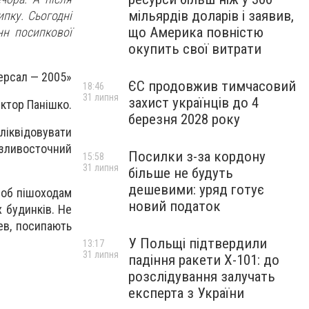
мільярдів доларів і заявив,
ипку. Сьогодні
що Америка повністю
нн посипкової
окупить свої витрати
ерсал — 2005»
ЄС продовжив тимчасовий
18:46
31 липня
захист українців до 4
іктор Панішко.
березня 2028 року
іквідовувати
 зливосточний
Посилки з-за кордону
15:58
31 липня
більше не будуть
дешевими: уряд готує
щоб пішоходам
новий податок
х будинків. Не
ев, посипають
У Польщі підтвердили
13:17
31 липня
падіння ракети Х-101: до
розслідування залучать
експерта з України