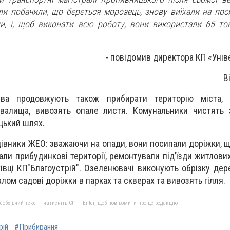
оли побачили, що береться морозець, знову виїхали на пос
, і, щоб виконати всю роботу, вони використали 65 то
- повідомив
директора КП «Унів
В
тва продовжують також прибирати територію міста, л
єзвалища, вивозять опале листя. Комунальники чистять
цький шлях.
цівники ЖЕО: зважаючи на опади, вони посипали доріжки, 
али прибудинкові території, ремонтували під’їзди житлови
івці КП"Благоустрій". Озеленювачі виконують обрізку дер
ом садові доріжки в парках та скверах та вивозять гілля.
бхідний текст і натисніть Ctrl + Enter, щоб повідомити про це редакцію
рій
#Прибирання