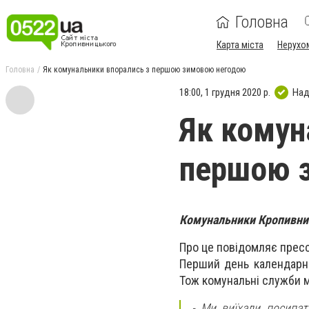
Головна
Карта міста
Нерухо
Головна
Як комунальники впорались з першою зимовою негодою
18:00, 1 грудня 2020 р.
Над
Як комун
першою 
Комунальники Кропивни
Про це повідомляє прес
Перший день календарн
Тож комунальні служби мі
- Ми виїхали посипат