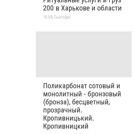
Ритуальные услуги и груз
200 в Харькове и области
16:54, Сьогодні
Поликарбонат сотовый и
монолитный - бронзовый
(бронза), бесцветный,
прозрачный.
Кропивницький.
Кропивницкий