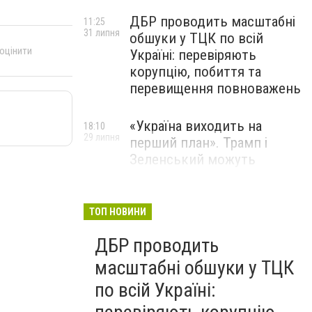
ДБР проводить масштабні
11:25
31 липня
обшуки у ТЦК по всій
 оцінити
Україні: перевіряють
корупцію, побиття та
перевищення повноважень
«Україна виходить на
18:10
29 липня
перший план». Трамп і
Зеленський можуть
використати одне одного у
власних інтересах — NYT
ТОП НОВИНИ
Співробітники СБУ пройшли
18:03
ДБР проводить
29 липня
навчання зі зміцнення
доброчесності й
масштабні обшуки у ТЦК
ефективного урядування
по всій Україні: