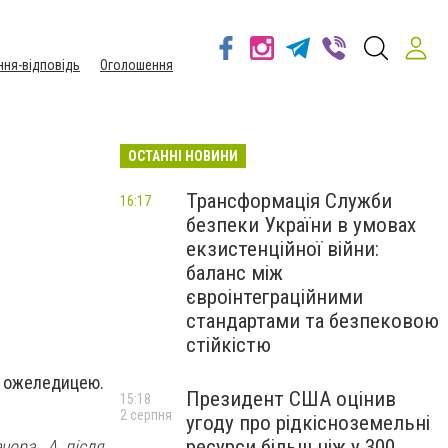
ння-відповідь
Оголошення
ОСТАННІ НОВИНИ
Трансформація Служби
16:17
безпеки України в умовах
екзистенційної війни:
баланс між
євроінтеграційними
стандартами та безпековою
стійкістю
а ожеледицею.
Президент США оцінив
15:18
2 серпня
угоду про рідкісноземельні
ресурси більш ніж у 300
чора. А після