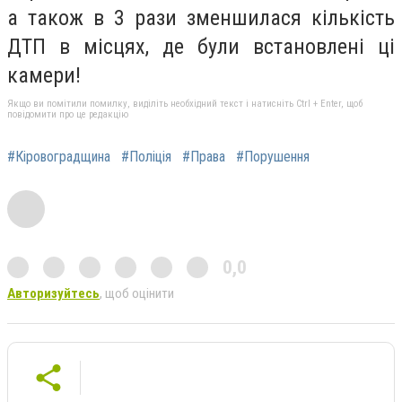
а також в 3 рази зменшилася кількість
ДТП в місцях, де були встановлені ці
камери!
Якщо ви помітили помилку, виділіть необхідний текст і натисніть Ctrl + Enter, щоб
повідомити про це редакцію
#Кіровоградщина
#Поліція
#Права
#Порушення
0,0
Авторизуйтесь
, щоб оцінити