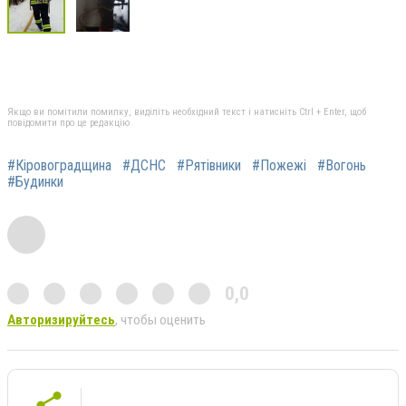
Якщо ви помітили помилку, виділіть необхідний текст і натисніть Ctrl + Enter, щоб
повідомити про це редакцію
#Кіровоградщина
#ДСНС
#Рятівники
#Пожежі
#Вогонь
#Будинки
0,0
Авторизируйтесь
, чтобы оценить