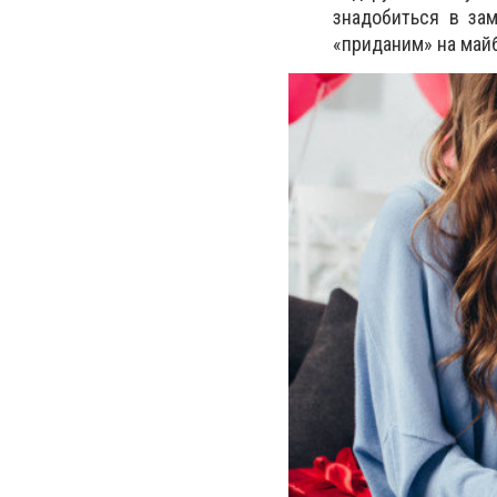
знадобиться в зам
«приданим» на майб