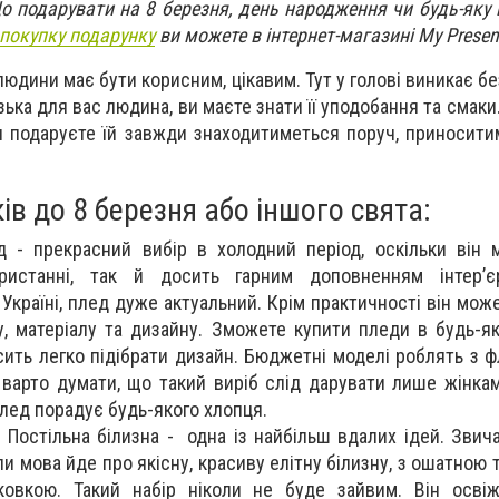
о подарувати на 8 березня, день народження чи будь-яку 
покупку подарунку
ви можете в інтернет-магазині My Presen
юдини має бути корисним, цікавим. Тут у голові виникає без
ька для вас людина, ви маєте знати її уподобання та смаки
и подаруєте їй завжди знаходитиметься поруч, приносити
ів до 8 березня або іншого свята:
 - прекрасний вибір в холодний період, оскільки він 
истанні, так й досить гарним доповненням інтер’є
 Україні, плед дуже актуальний. Крім практичності він мо
у, матеріалу та дизайну. Зможете купити пледи в будь-я
сить легко підібрати дизайн. Бюджетні моделі роблять з фл
 варто думати, що такий виріб слід дарувати лише жінкам
плед порадує будь-якого хлопця.
.
Постільна білизна - одна із найбільш вдалих ідей. Звича
и мова йде про якісну, красиву елітну білизну, з ошатною
ковкою. Такий набір ніколи не буде зайвим. Він освіж