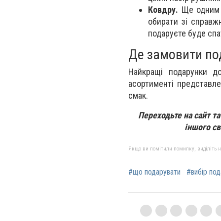
Ковдру.
Ще одним н
обирати зі справжн
подаруєте буде спат
Де замовити по
Найкращі подарунки д
асортименті представле
смак.
Переходьте на сайт т
іншого св
Якщо ви помітили помилку, виділіть нео
#що подарувати
#вибір под