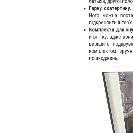
батьків, другої пол
Гарну скатертину.
Його можна поста
підкреслити інтер’є
Комплекти для сну
й влітку, адже вон
вирішите подарув
комплектом зручн
пошкоджень.