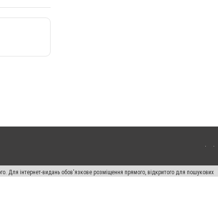
ого. Для інтернет-видань обов'язкове розміщення прямого, відкритого для пошукових
лама" публікуються на правах реклами.