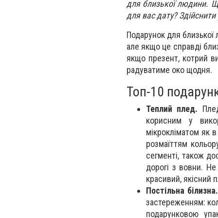
для близької людини. Щ
для вас дату? З
дійснити
Подарунок для близької л
але якщо це справді близ
якщо презент, котрий в
радуватиме око щодня.
Топ-10 подарунк
Теплий плед.
Плед
корисним у викор
мікрокліматом як в
розмаїттям кольор
сегменті, також до
дорогі з вовни. Не
красивий, якісний 
Постільна білизна
застереженням: кол
подарунковою упа