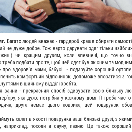
яг.
Багато людей вважає - гардероб краще обирати самості
ий не дуже добре. Тож варто дарувати одяг тільки найбл
ружині) чи кращим друзям, коли впевнені, що точно зн
о треба подбати про те, щоб цей одяг був якісним та модним
 про здоров'я мами, бабусі - подаруйте хороший ортопе
зпечить комфортний відпочинок, допоможе впоратися з г
чуттями в шийному відділі хребта.
 ванни - прекрасний спосіб здивувати свою близьку лю
тер’єру, яка дуже потрібна у кожному домі. ЇЇ треба часто
дича, друга немає цього коврика, цей подарунок обов
муть халат в якості подарунка ваші близькі друзі, з яким
я, наприклад, походи в сауну, лазню. Це також хороши