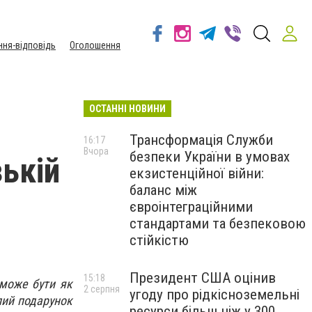
ння-відповідь
Оголошення
ОСТАННІ НОВИНИ
Трансформація Служби
16:17
Вчора
безпеки України в умовах
ькій
екзистенційної війни:
баланс між
євроінтеграційними
стандартами та безпековою
стійкістю
Президент США оцінив
15:18
 може бути як
2 серпня
угоду про рідкісноземельні
лий подарунок
ресурси більш ніж у 300