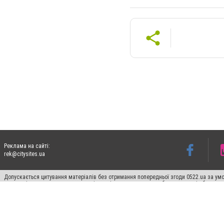
Реклама на сайті:
rek@citysites.ua
Допускається цитування матеріалів без отримання попередньої згоди 0522.ua за умо
систем гіперпосилання на цитовані статті не нижче другого абзацу в тексті або в я
Матеріали з плашками "Новини компаній", "Промо", "Партнерський матеріал", "Партнер