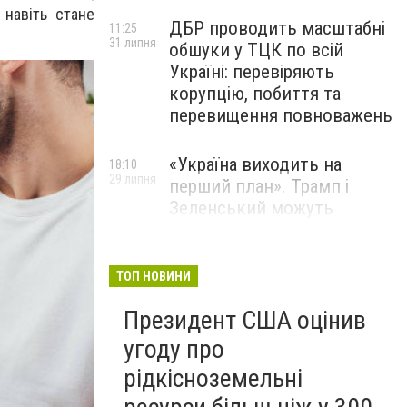
 навіть стане
ДБР проводить масштабні
11:25
31 липня
обшуки у ТЦК по всій
Україні: перевіряють
корупцію, побиття та
перевищення повноважень
«Україна виходить на
18:10
29 липня
перший план». Трамп і
Зеленський можуть
використати одне одного у
власних інтересах — NYT
ТОП НОВИНИ
Співробітники СБУ пройшли
18:03
Президент США оцінив
29 липня
навчання зі зміцнення
доброчесності й
угоду про
ефективного урядування
рідкісноземельні