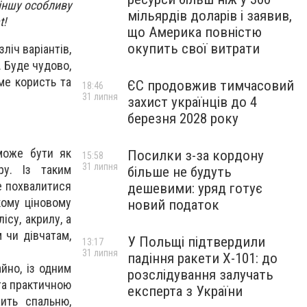
іншу особливу
мільярдів доларів і заявив,
t!
що Америка повністю
окупить свої витрати
ліч варіантів,
. Буде чудово,
ме користь та
ЄС продовжив тимчасовий
18:46
31 липня
захист українців до 4
березня 2028 року
може бути як
Посилки з-за кордону
15:58
31 липня
ру. Із таким
більше не будуть
же похвалитися
дешевими: уряд готує
кому ціновому
новий податок
ісу, акрилу, а
 чи дівчатам,
У Польщі підтвердили
13:17
31 липня
падіння ракети Х-101: до
йно, із одним
розслідування залучать
 та практичною
експерта з України
ить спальню,