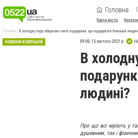
Головна
Карта міста
Нерухо
Головна
В холодну пору обираємо теплі подарунки: що подарувати близькій людин
09:00, 15 лютого 2021 р.
Н
НОВИНИ КОМПАНІЙ
В холодн
подарунк
людині?
Про що всі мріють у та
душевним, так і фізични