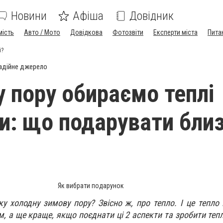
Новини
Афіша
Довідник
мість
Авто / Мото
Довідкова
Фотозвіти
Експерти міста
Пита
і?
адійне джерело
у пору обираємо теплі
и: що подарувати близ
Як вибрати подарунок
ку холодну зимову пору? Звісно ж, про тепло. І це тепло
м, а ще краще, якщо поєднати ці 2 аспекти та зробити теп