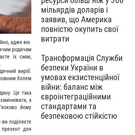
ресурси більш ніж у 300
мільярдів доларів і
заявив, що Америка
повністю окупить свої
витрати
йно, адже він
ижчим родичам
Трансформація Служби
аєте їх смак,
.
безпеки України в
дичний виріб.
умовах екзистенційної
оловним болем
війни: баланс між
дину. Це така
євроінтеграційними
 замінювати, а
стандартами та
’язково йому
безпековою стійкістю
и ви поділяєте
й презент для