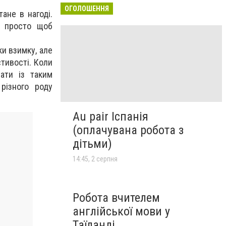
ОГОЛОШЕННЯ
ане в нагоді.
й просто щоб
ки взимку, але
тивості. Коли
ати із таким
різного роду
Au pair Іспанія
(оплачувана робота з
дітьми)
14:45, 2 серпня
Робота вчителем
англійської мови у
Таїланді