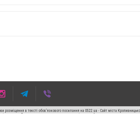
ви розміщення в тексті обов'язкового посилання на 0522.ua - Сайт міста Кропивницьк
кості джерела. Порушення виняткових прав переслідується Законом.
ський спецпроєкт", "Політичні новини", "Пресреліз", "PR", "Офіційно", "Політична рек