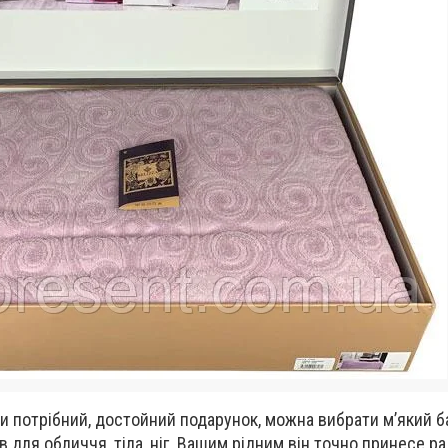
 потрібний, достойний подарунок, можна вибрати м’який б
в для обличчя, тіла, ніг. Вашим рідним він точно принесе ра