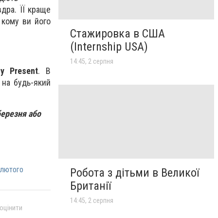
дра. ЇЇ краще
 кому ви його
Стажировка в США
(Internship USA)
14:45, 2 серпня
y Present
. В
 на будь-який
березня або
 лютого
Робота з дітьми в Великої
Британії
14:45, 2 серпня
 оцінити