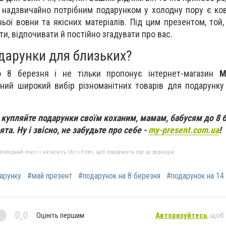
адзвичайно потрібним подарунком у холодну пору є ков
ьої вовни та якісних матеріалів. Під цим презентом, той,
и, відпочивати й постійно згадувати про вас.
дарунки для близьких?
о 8 березня і не тільки пропонує інтернет-магазин
M
ний широкий вибір різноманітних товарів для подарунку
а купляйте подарунки своїм коханим, мамам, бабусям до 8 
ята. Ну і звісно, не забудьте про себе -
my-present.com.ua
!
бхідний текст і натисніть Ctrl + Enter, щоб повідомити про це редакцію
арунку
#май презент
#подарунок на 8 березня
#подарунок на 14
0,0
Оцініть першим
Авторизуйтесь
, щоб