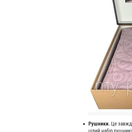
Рушники.
Це завжди
цілий набір рушникі