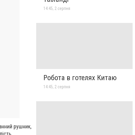
14:45, 2 серпня
Робота в готелях Китаю
14:45, 2 серпня
анний рушник,
дість