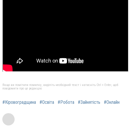
Якщо ви помітили помилку, виділіть необхідний текст і натисніть Ctrl + Enter, щоб
повідомити про це редакцію
#Кіровоградщина
#Освіта
#Робота
#Зайнятість
#Онлайн