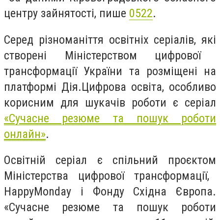
центру зайнятості, пише
0522
.
Серед різноманіття освітніх
серіал
ів
, як
і
створ
ені
Міністерство
м
цифрової
трансформації України
та розміщені на
платформі Дія.
Цифрова освіта,
особливо
корисним для шукачів роботи є серіал
«
Сучасне резюме та пошук роботи
онлайн
»
.
Освітній серіал
є
с
пільний
проєкт
ом
Міністерства цифрової трансформації,
Happy
Monday
і Фонду Східна Європа
.
«Сучасне резюме та пошук роботи