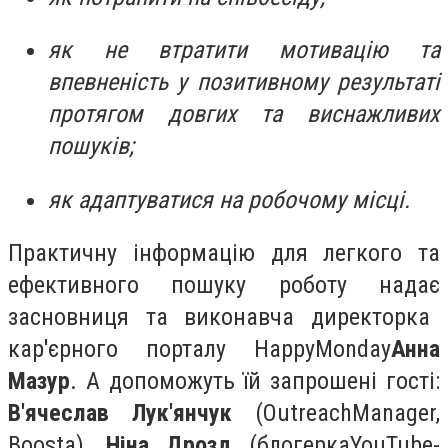
як не втратити мотивацію та
впевненість у позитивному результаті
протягом довгих та виснажливих
пошуків;
як адаптуватися на робочому місці.
П
рактичну інформацію для легкого та
ефективного пошуку роботу нада
є
засновниця та виконавча директорка
кар'єрного порталу
Happy
Monday
Анна
Мазур
. А допоможуть їй запрошені гості:
В'ячеслав Лук'янчук
(
Outreach
Manager
,
Boosta
),
Ніна Дрозд
(
блогерка
YouTube
-