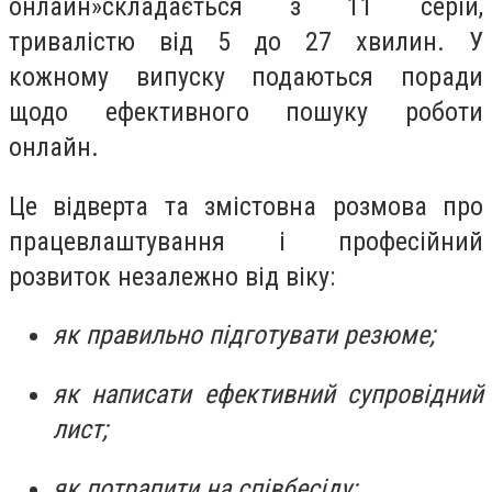
онлайн»
складається з 11 серій
,
тривалістю від 5 до 27 хвилин
. У
кожному випуску подаються поради
щодо
ефективн
ого
пошук
у
роботи
онлайн.
Це
відверта та
змістовна
розмова про
працевлаштування і професійний
розвиток незалежно від віку:
як правильно підготувати резюме;
як написати ефективний супровідний
лист;
як потрапити на співбесіду;