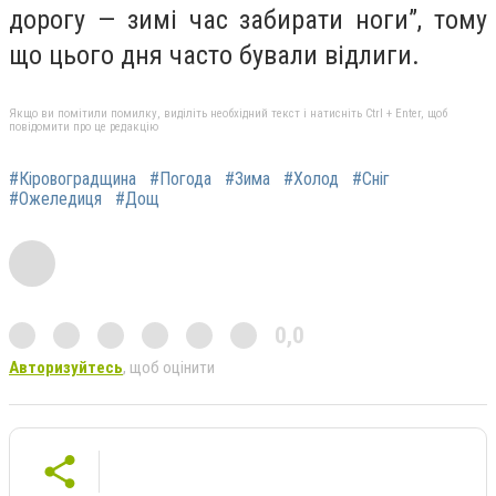
дорогу — зимі час забирати ноги”, тому
що цього дня часто бували відлиги.
Якщо ви помітили помилку, виділіть необхідний текст і натисніть Ctrl + Enter, щоб
повідомити про це редакцію
#Кіровоградщина
#Погода
#Зима
#Холод
#Сніг
#Ожеледиця
#Дощ
0,0
Авторизуйтесь
, щоб оцінити