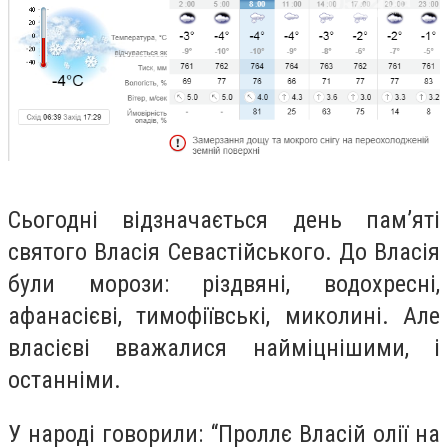
Сьогодні відзначається день пам’яті
святого Власія Севастійського. До Власія
були морози: різдвяні, водохресні,
афанасієві, тимофіївські, миколині. Але
власієві вважалися найміцнішими, і
останніми.
У народі говорили: “Проллє Власій олії на