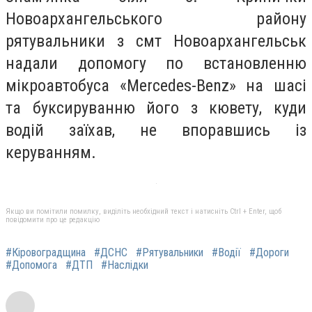
Новоархангельського району
рятувальники з смт Новоархангельськ
надали допомогу по встановленню
мікроавтобуса «Mercedes-Benz» на шасі
та буксируванню його з кювету, куди
водій заїхав, не впоравшись із
керуванням.
Якщо ви помітили помилку, виділіть необхідний текст і натисніть Ctrl + Enter, щоб
повідомити про це редакцію
#Кіровоградщина
#ДСНС
#Рятувальники
#Водії
#Дороги
#Допомога
#ДТП
#Наслідки