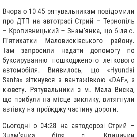
Вчора о 10:45 рятувальникам повідомили
про ДТП на автотрасі Стрий – Тернопіль
– Кропивницький – Знам’янка, що біля с.
П’ятихатки Маловисківського району.
Там запросили надати допомогу по
буксируванню пошкодженого легкового
автомобіля. Виявилось, що «Hyundai
Santa» зіткнувся з вантажівкою «DAF», з
кювету. Рятувальники з м. Мала Виска,
що прибули на місце виклику, витягнули
автівку на проїжджу частину дороги.
Сьогодні о 04:28 на автодорозі Стрий –
Знам’янка біля с. Кринички