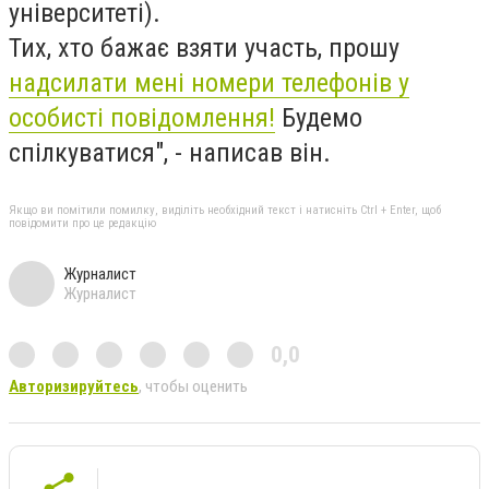
університеті).
Тих, хто бажає взяти участь, прошу
надсилати мені номери телефонів у
особисті повідомлення!
Будемо
спілкуватися", - написав він.
Якщо ви помітили помилку, виділіть необхідний текст і натисніть Ctrl + Enter, щоб
повідомити про це редакцію
Журналист
Журналист
0,0
Авторизируйтесь
, чтобы оценить