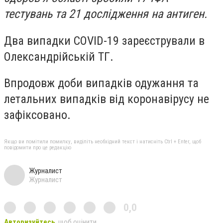
тестувань та 21 дослідження на антиген.
Два випадки COVID-19 зареєстрували в
Олександрійській ТГ.
Впродовж доби випадків одужання та
летальних випадків від коронавірусу не
зафіксовано.
Якщо ви помітили помилку, виділіть необхідний текст і натисніть Ctrl + Enter, щоб
повідомити про це редакцію
Журналист
Журналист
0,0
Авторизуйтесь
, щоб оцінити