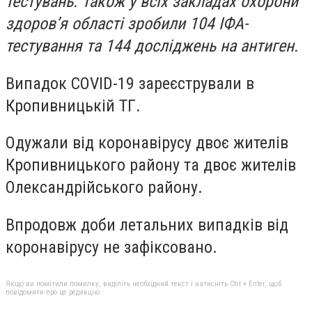
тестувань. Також у всіх закладах охорони
здоров’я області зробили 104 ІФА-
тестування та 144 досліджень на антиген.
Випадок COVID-19 зареєстрували в
Кропивницькій ТГ.
Одужали від коронавірусу двоє жителів
Кропивницького району та двоє жителів
Олександрійського району.
Впродовж доби летальних випадків від
коронавірусу не зафіксовано.
Якщо ви помітили помилку, виділіть необхідний текст і натисніть Ctrl + Enter, щоб
повідомити про це редакцію