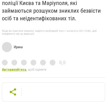
поліції Києва та Маріуполя, які
займаються розшуком зниклих безвісти
осіб та неідентифікованих тіл.
Якщо ви помітили помилку, виділіть необхідний текст і натисніть Ctrl + Enter, щоб
повідомити про це редакцію
Ирина
0,0
Авторизуйтесь
, щоб оцінити