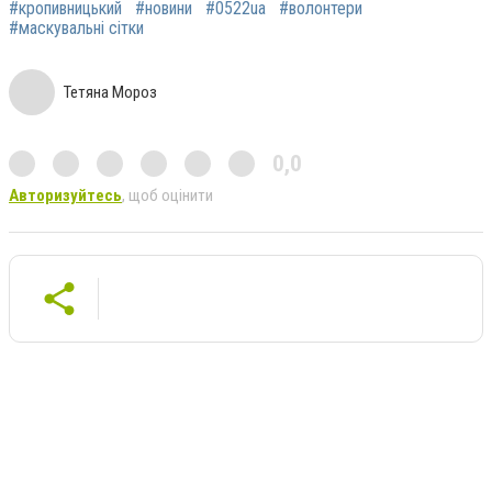
#кропивницький
#новини
#0522ua
#волонтери
#маскувальні сітки
Тетяна Мороз
0,0
Авторизуйтесь
, щоб оцінити