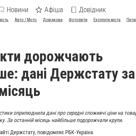
Новини
Афіша
Довідник
мість
Авто / Мото
Довідкова
Фотозвіти
Експерти міста
Пита
укти дорожчають
е: дані Держстату за
 місяць
ики оприлюднила дані про середні споживчі ціни на товар
року. За останній місяць найбільше подорожчали крупи.
сайті Держстату, повідомляє РБК-Україна.