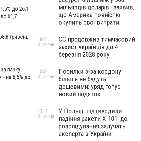
мільярдів доларів і заявив,
1,5% до 26,1
що Америка повністю
 до 61,7
окупить свої витрати
58,8 гривень
ЄС продовжив тимчасовий
18:46
31 липня
захист українців до 4
березня 2028 року
за пачку,
Посилки з-за кордону
15:58
 - на 6,5% до
31 липня
більше не будуть
дешевими: уряд готує
новий податок
У Польщі підтвердили
13:17
31 липня
падіння ракети Х-101: до
розслідування залучать
експерта з України