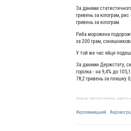
За даними статистичного
гривень за кілограм, рис 
гривень за кілограм.
Риба морожена подорожчал
за 200 грам, соняшникова 
У той же час яйця подеш
За даними Держстату, си
горілка - на 9,4% до 105,
78,2 гривень за пляшку 0,
Якщо ви помітили помилку, виділіть нео
#кропивницький
#кіровогр