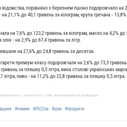
 відомства, порівняно з березнем пшоно подорожчало на 2
- на 21,1% до 40,1 гривень за кілограм, крупа гречана - 13,8%
а на 7,6% до 123,2 гривень за кілограм, масло на 4,2% до 
олія - на 2,9% до 67,4 гривень за літр.
евшали на 27,6% до 24,8 гривень за десяток.
гарети преміум-класу подорожчали на 2,6% до 73,3 гривень 
1 гривень за пляшку 0,5 літра, вина столові українських марок
7 літра, пиво - на 11,2% до 22,8 гривень за пляшку 0,5 літра.
бхідний текст і натисніть Ctrl + Enter, щоб повідомити про це редакцію
адщина
#новини
#0522ua
#ціни
#продукти