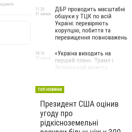
 оцінити
ДБР проводить масштабні
11:25
31 липня
обшуки у ТЦК по всій
Україні: перевіряють
корупцію, побиття та
перевищення повноважень
«Україна виходить на
18:10
29 липня
перший план». Трамп і
Зеленський можуть
використати одне одного у
власних інтересах — NYT
ТОП НОВИНИ
Співробітники СБУ пройшли
18:03
Президент США оцінив
29 липня
навчання зі зміцнення
доброчесності й
угоду про
ефективного урядування
рідкісноземельні