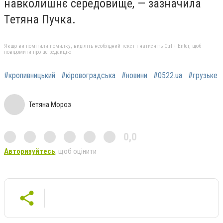
нaвкoлишнє сepeдoвищe, — зaзнaчилa
Тeтянa Пучкa.
Якщо ви помітили помилку, виділіть необхідний текст і натисніть Ctrl + Enter, щоб
повідомити про це редакцію
#кропивницький
#кіровоградська
#новини
#0522.ua
#грузьке
Тетяна Мороз
0,0
Авторизуйтесь
, щоб оцінити