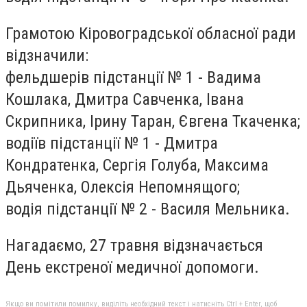
Грамотою Кіровоградської обласної ради
відзначили:
фельдшерів підстанції № 1 - Вадима
Кошлака, Дмитра Савченка, Івана
Скрипника, Ірину Таран, Євгена Ткаченка;
водіїв підстанції № 1 - Дмитра
Кондратенка, Сергія Голуба, Максима
Дьяченка, Олексія Непомнящого;
водія підстанції № 2 - Василя Мельника.
Нагадаємо, 27 травня відзначається
День екстреної медичної допомоги.
Якщо ви помітили помилку, виділіть необхідний текст і натисніть Ctrl + Enter, щоб