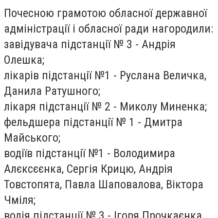
Почесною грамотою обласної державної
адміністрації і обласної ради нагородили:
завідувача підстанції № 3 - Андрія
Олешка;
лікарів підстанції №1 - Руслана Величка,
Данила Ратушного;
лікаря підстанції № 2 - Миколу Миненка;
фельдшера підстанції № 1 - Дмитра
Майського;
водіїв підстанції №1 - Володимира
Алєксєєнка, Сергія Крицю, Андрія
Товстопята, Павла Шаповалова, Віктора
Чміля;
водія підстанції № 3 - Ігоря Прочкаєнка.