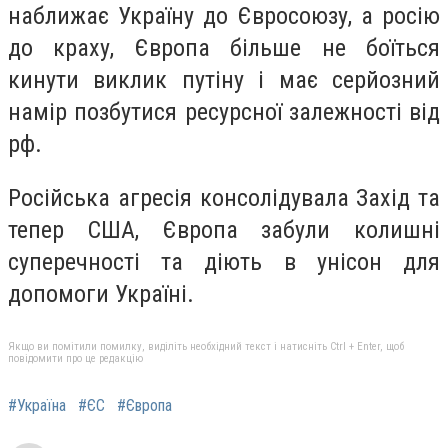
наближає Україну до Євросоюзу, а росію
до краху, Європа більше не боїться
кинути виклик путіну і має серйозний
намір позбутися ресурсної залежності від
рф.
Російська агресія консолідувала Захід та
тепер США, Європа забули колишні
суперечності та діють в унісон для
допомоги Україні.
Якщо ви помітили помилку, виділіть необхідний текст і натисніть Ctrl + Enter, щоб
повідомити про це редакцію
#Україна
#ЄС
#Європа