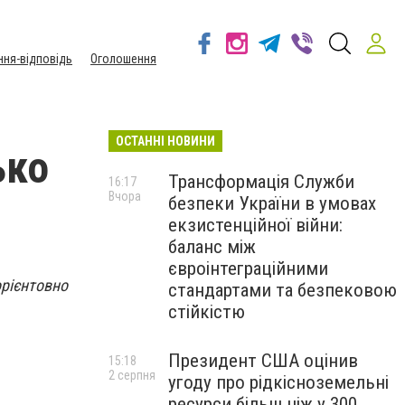
ння-відповідь
Оголошення
ОСТАННІ НОВИНИ
ько
Трансформація Служби
16:17
Вчора
безпеки України в умовах
екзистенційної війни:
баланс між
євроінтеграційними
орієнтовно
стандартами та безпековою
стійкістю
Президент США оцінив
15:18
2 серпня
угоду про рідкісноземельні
ресурси більш ніж у 300