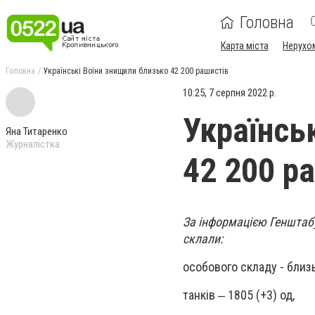
Головна
Карта міста
Нерухо
Головна
Українські Воїни знищили близько 42 200 рашистів
10:25, 7 серпня 2022 р.
Українсь
Яна Титаренко
Журналістка
42 200 р
За інформацією Генштабу
склали:
особового складу - близь
танків ‒ 1805 (+3) од,