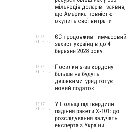
мільярдів доларів і заявив,
що Америка повністю
окупить свої витрати
ЄС продовжив тимчасовий
18:46
31 липня
захист українців до 4
березня 2028 року
Посилки з-за кордону
15:58
31 липня
більше не будуть
дешевими: уряд готує
новий податок
У Польщі підтвердили
13:17
31 липня
падіння ракети Х-101: до
розслідування залучать
експерта з України