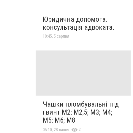
Юридична допомога,
консультація адвоката.
10:45, 5 серпня
Чашки пломбувальні під
гвинт М2; М2,5; М3; М4;
М5; М6; М8
2
05:10, 28 липня