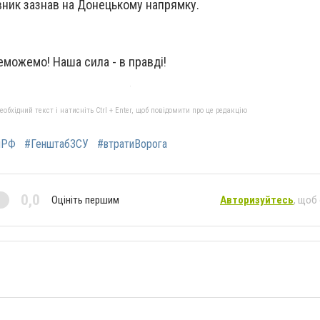
вник зазнав на Донецькому напрямку.
еможемо! Наша сила - в правді!
бхідний текст і натисніть Ctrl + Enter, щоб повідомити про це редакцію
яРФ
#ГенштабЗСУ
#втратиВорога
0,0
Оцініть першим
Авторизуйтесь
, щоб