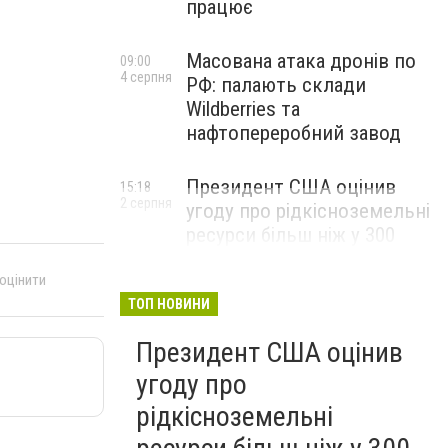
працює
Масована атака дронів по
09:00
4 серпня
РФ: палають склади
Wildberries та
нафтопереробний завод
Президент США оцінив
15:18
2 серпня
угоду про рідкісноземельні
ресурси більш ніж у 300
мільярдів доларів і заявив,
 оцінити
що Америка повністю
окупить свої витрати
ТОП НОВИНИ
Президент США оцінив
угоду про
рідкісноземельні