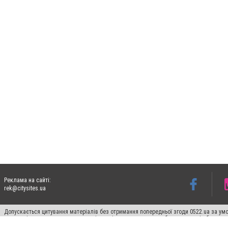
Реклама на сайті:
rek@citysites.ua
Допускається цитування матеріалів без отримання попередньої згоди 0522.ua за умо
систем гіперпосилання на цитовані статті не нижче другого абзацу в тексті або в я