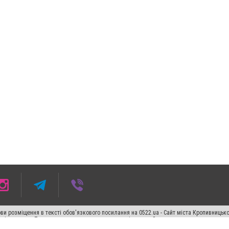
ви розміщення в тексті обов'язкового посилання на 0522.ua - Сайт міста Кропивницьк
кості джерела. Порушення виняткових прав переслідується Законом.