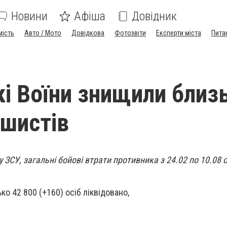
Новини
Афіша
Довідник
мість
Авто / Мото
Довідкова
Фотозвіти
Експерти міста
Пита
кі Воїни знищили близ
ашистів
 ЗСУ, загальні бойові втрати противника з 24.02 по 10.08 
ко 42 800 (+160) осіб ліквідовано,