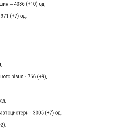
ин ‒ 4086 (+10) од,
971 (+7) од,
д,
го рівня - 766 (+9),
од,
 автоцистерн - 3005 (+7) од,
2).