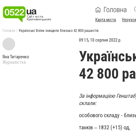
Головна
Карта міста
Нерухо
Головна
Українські Воїни знищили близько 42 800 рашистів
09:15, 10 серпня 2022 р.
Українсь
Яна Титаренко
Журналістка
42 800 р
За інформацією Генштабу
склали:
особового складу - близь
танків ‒ 1832 (+15) од,