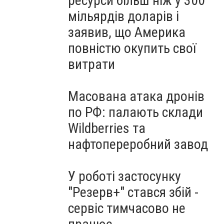
ресурси більш ніж у 300
мільярдів доларів і
заявив, що Америка
повністю окупить свої
витрати
Масована атака дронів
по РФ: палають склади
Wildberries та
нафтопереробний завод
У роботі застосунку
"Резерв+" стався збій -
сервіс тимчасово не