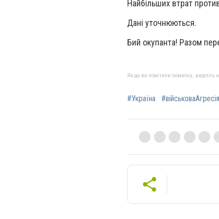
Найбільших втрат проти
Дані уточнюються.
Бий окупанта! Разом пер
Якщо ви помітили помилку, виділіть нео
#Україна
#військоваАгресі