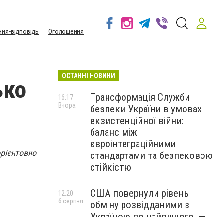
ння-відповідь
Оголошення
ОСТАННІ НОВИНИ
ько
Трансформація Служби
16:17
Вчора
безпеки України в умовах
екзистенційної війни:
баланс між
євроінтеграційними
орієнтовно
стандартами та безпековою
стійкістю
США повернули рівень
12:20
6 серпня
обміну розвідданими з
Україною до найвищого, —