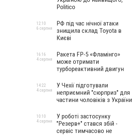
Politico
РФ під час нічної атаки
12:10
6 серпня
знищила склад Toyota в
Києві
Ракета FP-5 «Фламінго»
16:16
4 серпня
може отримати
турбореактивний двигун
У Чехії підготували
14:22
4 серпня
неприємний "сюрприз" для
частини чоловіків з України
У роботі застосунку
10:10
4 серпня
"Резерв+" стався збій -
сервіс тимчасово не