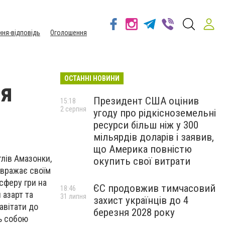
ння-відповідь
Оголошення
ОСТАННІ НОВИНИ
ля
Президент США оцінив
15:18
2 серпня
угоду про рідкісноземельні
ресурси більш ніж у 300
мільярдів доларів і заявив,
що Америка повністю
лів Амазонки,
окупить свої витрати
 вражає своїм
сферу гри на
ЄС продовжив тимчасовий
18:46
 азарт та
31 липня
захист українців до 4
авітати до
березня 2028 року
ь собою