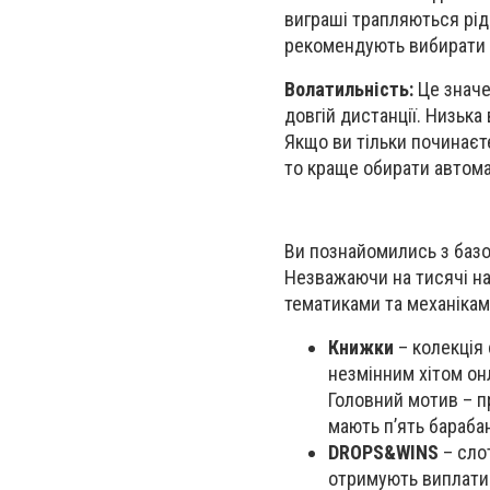
виграші трапляються рід
рекомендують вибирати с
Волатильність:
Це значен
довгій дистанції. Низька 
Якщо ви тільки починаєт
то краще обирати автома
Ви познайомились з базо
Незважаючи на тисячі на
тематиками та механікам
Книжки
– колекція 
незмінним хітом он
Головний мотив – п
мають п’ять барабан
DROPS&WINS
– слот
отримують виплати 