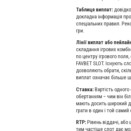
Таблиця виплат:
довідко
докладна інформація про 
спеціальних правил. Рек
гри.
Лінії виплат або пейлай
складання ігрових комбін
по центру ігрового поля, 
FAVBET SLOT. Існують сло
дозволяють обрати, скільк
виплат означає більше ш
Ставка:
Вартість одного
обертанням – чим він бі
мають досить широкий ді
грати в один і той сами
RTP:
Рівень віддачі, або
тим частіше слот дає мо