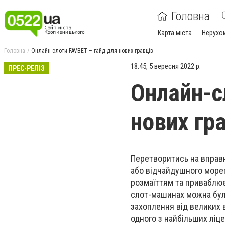
Головна
Карта міста
Нерухо
Головна
Онлайн-слоти FAVBET – гайд для нових гравців
18:45, 5 вересня 2022 р.
ПРЕС-РЕЛІЗ
Онлайн-с
нових гр
Перетворитись на вправн
або відчайдушного мореп
розмаїттям та приваблює 
слот-машинах можна було
захоплення від великих 
одного з найбільших ліц