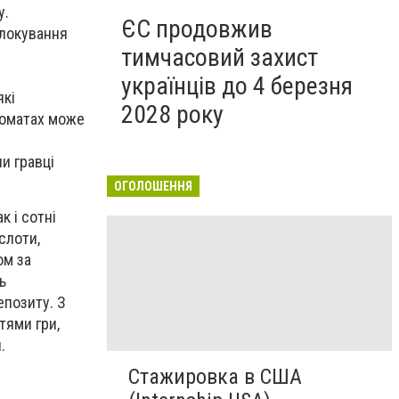
у.
ЄС продовжив
блокування
тимчасовий захист
українців до 4 березня
які
2028 року
томатах може
и гравці
ОГОЛОШЕННЯ
к і сотні
слоти,
ом за
ь
епозиту. З
тями гри,
и.
Стажировка в США