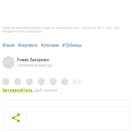
Якщо ви помітили помилку, виділіть необхідний текст і натисніть Ctrl + Enter, щоб
повідомити про це редакцію
#Ізюм
#окупанти
#злочини
#Лубінець
Роман Лазоренко
головний редактор
0,0
Авторизуйтесь
, щоб оцінити