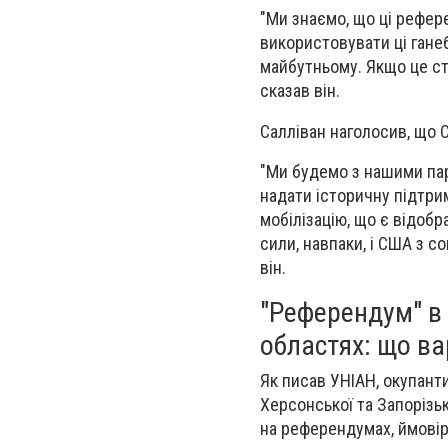
"Ми знаємо, що ці рефер
використовувати ці ганеб
майбутньому. Якщо це ст
сказав він.
Салліван наголосив, що С
"Ми будемо з нашими пар
надати історичну підтрим
мобілізацію, що є відобр
сили, навпаки, і США з 
він.
"Референдум" в 
областях: що ва
Як писав УНІАН, окупант
Херсонської та Запорізь
на референдумах, ймовірн