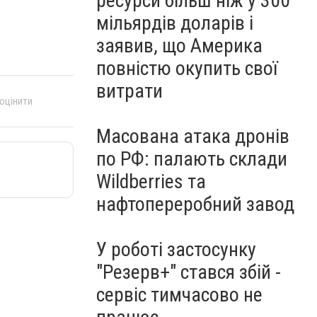
ресурси більш ніж у 300
мільярдів доларів і
заявив, що Америка
повністю окупить свої
витрати
 оцінити
Масована атака дронів
по РФ: палають склади
Wildberries та
нафтопереробний завод
У роботі застосунку
"Резерв+" стався збій -
сервіс тимчасово не