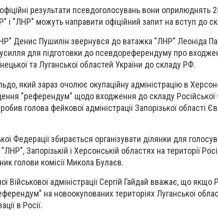
офіційні результати псевдоголосувань вони оприлюднять 2
Р" і "ЛНР" можуть направити офіційний запит на вступ до скл
НР" Денис Пушилін звернувся до ватажка "ЛНР" Леоніда Па
зусилля для підготовки до псевдореферендуму про входже
нецької та Луганської областей України до складу РФ.
ьдо, який зараз очолює окупаційну адміністрацію в Херсонс
дення "референдум" щодо входження до складу Російської 
робив голова фейкової адміністрації Запорізької області Єв
ої Федерації збирається організувати ділянки для голосув
"ЛНР", Запорізькій і Херсонській областях на території Рос
ник голови комісії Микола Булаєв.
ої Військової адміністрації Сергій Гайдай вважає, що якщо 
референдум" на новоокупованих територіях Луганської област
ації в Росії.