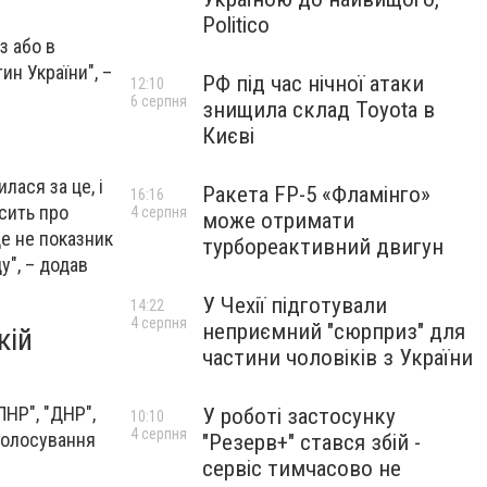
Politico
з або в
н України", –
РФ під час нічної атаки
12:10
6 серпня
знищила склад Toyota в
Києві
лася за це, і
Ракета FP-5 «Фламінго»
16:16
осить про
4 серпня
може отримати
це не показник
турбореактивний двигун
у", – додав
У Чехії підготували
14:22
4 серпня
неприємний "сюрприз" для
кій
частини чоловіків з України
ЛНР", "ДНР",
У роботі застосунку
10:10
4 серпня
 голосування
"Резерв+" стався збій -
сервіс тимчасово не