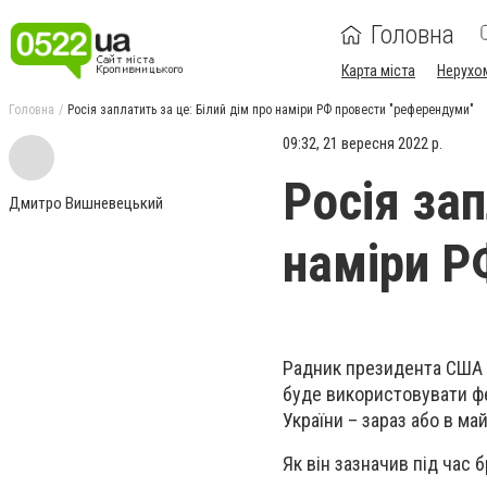
Головна
Карта міста
Нерухо
Головна
Росія заплатить за це: Білий дім про наміри РФ провести "референдуми"
09:32, 21 вересня 2022 р.
Росія зап
Дмитро Вишневецький
наміри Р
Радник президента США Д
буде використовувати фе
України – зараз або в м
Як він зазначив під час 