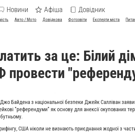
Новини
Афіша
Довідник
мість
Авто / Мото
Довідкова
Фотозвіти
Експерти міста
Пита
латить за це: Білий ді
Ф провести "референд
жо Байдена з національної безпеки Джейк Салліван заяви
йкові "референдуми" як основу для анексії окупованих тер
айбутньому.
брифінгу, США ніколи не визнають приєднання жодної з част