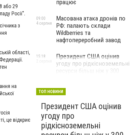
працює
8 або 29
аду Росії".
Масована атака дронів по
09:00
4 серпня
РФ: палають склади
січника з
Wildberries та
ння
нафтопереробний завод
ькій області,
Президент США оцінив
15:18
Федерації.
2 серпня
угоду про рідкісноземельні
ген
ресурси більш ніж у 300
мільярдів доларів і заявив,
що Америка повністю
ання на
окупить свої витрати
ТОП НОВИНИ
ійської
Президент США оцінив
Росія
угоду про
і, це відкриє
рідкісноземельні