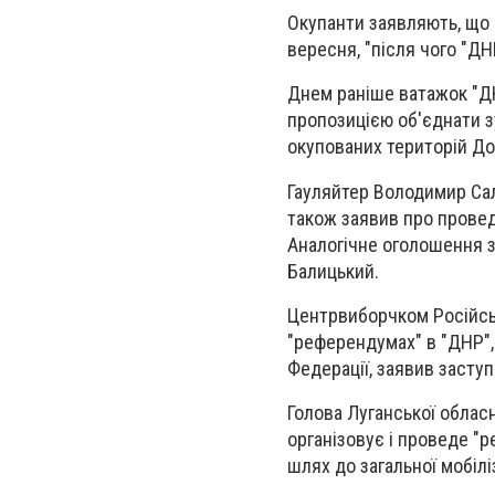
Окупанти заявляють, що 
вересня, "після чого "ДН
Днем раніше ватажок "Д
пропозицією об'єднати 
окупованих територій До
Гауляйтер Володимир Сал
також заявив про прове
Аналогічне оголошення з
Балицький.
Центрвиборчком Російськ
"референдумах" в "ДНР", 
Федерації, заявив заступ
Голова Луганської обласн
організовує і проведе "
шлях до загальної мобіліз