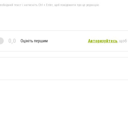
бхідний текст і натисніть Ctrl + Enter, щоб повідомити про це редакцію
0,0
Оцініть першим
Авторизуйтесь
, щоб