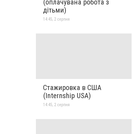
(оплачувана робота з
дітьми)
14:45, 2 серпня
Стажировка в США
(Internship USA)
14:45, 2 серпня