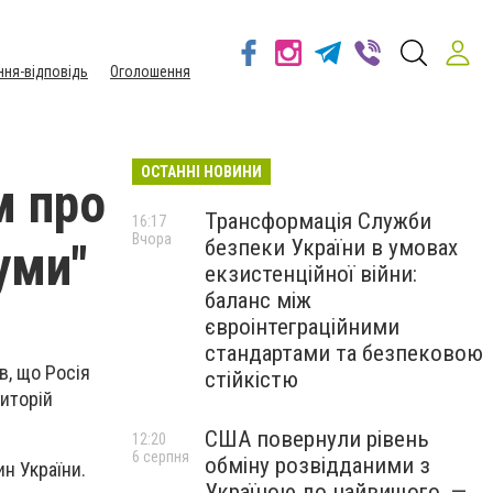
ння-відповідь
Оголошення
ОСТАННІ НОВИНИ
м про
Трансформація Служби
16:17
Вчора
безпеки України в умовах
уми"
екзистенційної війни:
баланс між
євроінтеграційними
стандартами та безпековою
в, що Росія
стійкістю
иторій
США повернули рівень
12:20
6 серпня
обміну розвідданими з
ин України.
Україною до найвищого, —