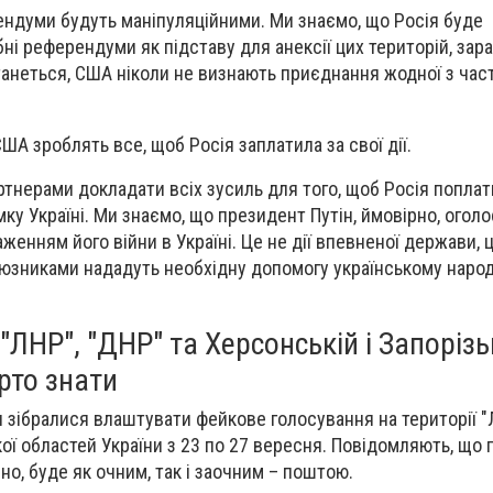
ендуми будуть маніпуляційними. Ми знаємо, що Росія буде
ні референдуми як підставу для анексії цих територій, зара
анеться, США ніколи не визнають приєднання жодної з части
ША зроблять все, щоб Росія заплатила за свої дії.
тнерами докладати всіх зусиль для того, щоб Росія поплати
ку Україні. Ми знаємо, що президент Путін, ймовірно, огол
аженням його війни в Україні. Це не дії впевненої держави, 
союзниками нададуть необхідну допомогу українському народ
"ЛНР", "ДНР" та Херсонській і Запорізь
рто знати
и зібралися влаштувати фейкове голосування на території "
кої областей України з 23 по 27 вересня. Повідомляють, що
о, буде як очним, так і заочним – поштою.