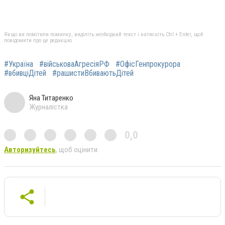
Якщо ви помітили помилку, виділіть необхідний текст і натисніть Ctrl + Enter, щоб
повідомити про це редакцію
#Україна
#військоваАгресіяРФ
#ОфісГенпрокурора
#вбивціДітей
#рашистиВбиваютьДітей
Яна Титаренко
Журналістка
0,0
Авторизуйтесь
, щоб оцінити