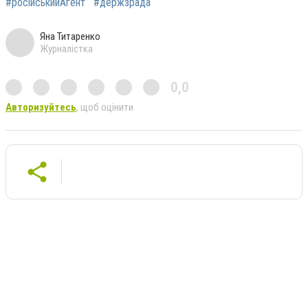
#російськийАгент
#держзрада
Яна Титаренко
Журналістка
0,0
Авторизуйтесь
, щоб оцінити