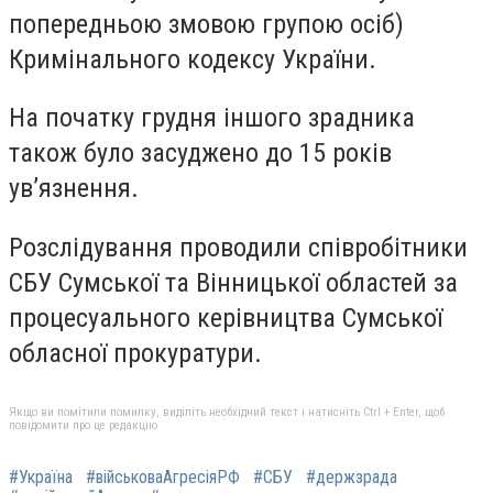
попередньою змовою групою осіб)
Кримінального кодексу України.
На початку грудня іншого зрадника
також було засуджено до 15 років
увʼязнення.
Розслідування проводили співробітники
СБУ Сумської та Вінницької областей за
процесуального керівництва Сумської
обласної прокуратури.
Якщо ви помітили помилку, виділіть необхідний текст і натисніть Ctrl + Enter, щоб
повідомити про це редакцію
#Україна
#військоваАгресіяРФ
#СБУ
#держзрада