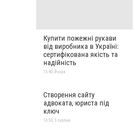
Кyпити пожежні рукави
вiд виробника в Україні:
сертифікована якість та
надійність
15:40, Вчора
Створення сайту
адвоката, юриста під
ключ
10:50, 5 серпня