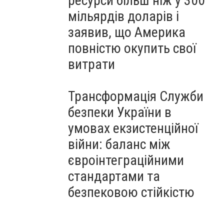
ресурси більш ніж у 300
мільярдів доларів і
заявив, що Америка
повністю окупить свої
витрати
Трансформація Служби
безпеки України в
умовах екзистенційної
війни: баланс між
євроінтеграційними
стандартами та
безпековою стійкістю