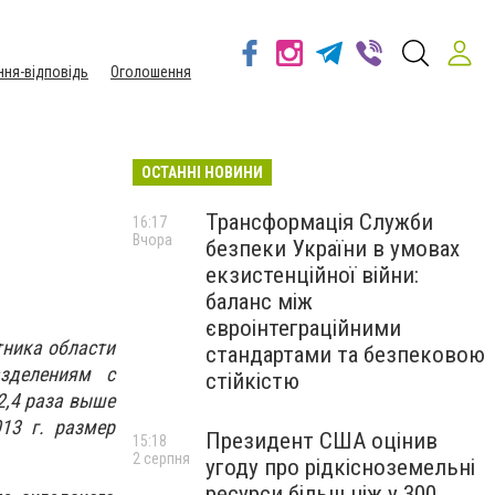
ння-відповідь
Оголошення
ОСТАННІ НОВИНИ
Трансформація Служби
16:17
Вчора
безпеки України в умовах
екзистенційної війни:
баланс між
євроінтеграційними
тника области
стандартами та безпековою
зделениям с
стійкістю
2,4 раза выше
13 г. размер
Президент США оцінив
15:18
2 серпня
угоду про рідкісноземельні
ресурси більш ніж у 300