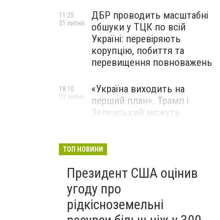
ДБР проводить масштабні
11:25
31 липня
обшуки у ТЦК по всій
Україні: перевіряють
корупцію, побиття та
перевищення повноважень
«Україна виходить на
18:10
29 липня
перший план». Трамп і
Зеленський можуть
використати одне одного у
власних інтересах — NYT
ТОП НОВИНИ
Співробітники СБУ пройшли
18:03
Президент США оцінив
29 липня
навчання зі зміцнення
доброчесності й
угоду про
ефективного урядування
рідкісноземельні