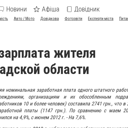
Новини
Афіша
Довідник
мість
Авто / Мото
Довідкова
Фотозвіти
Експерти міста
Пита
зарплата жителя
адской области
яя номинальная заработная плата одного штатного рабо
чреждениям, организациям и их обособленным подра
отников 10 и более человек) составила 2741 грн., что в 
работной платы (1147 грн.). По сравнению с маем 20
лся на 4,9%, с июнем 2012 г. - На 7,6%.