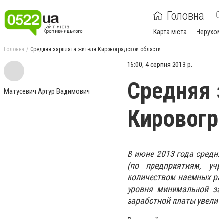
Головна
Карта міста
Нерухо
Головна
Средняя зарплата жителя Кировоградской области
16:00, 4 серпня 2013 р.
Средняя 
Матусевич Артур Вадимович
Кировогр
В июне 2013 года средн
(по предприятиям, у
количеством наемных раб
уровня минимальной за
заработной платы увеличи