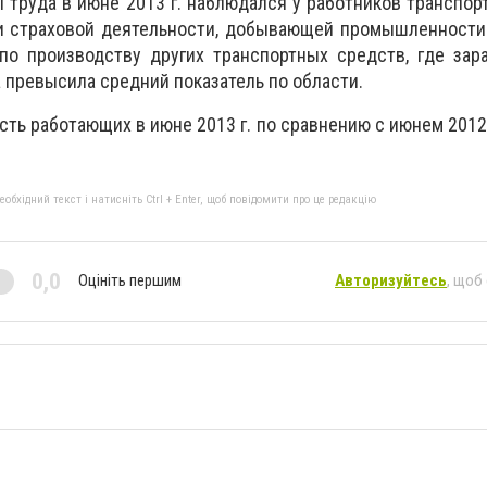
 труда в июне 2013 г. наблюдался у работников транспорт
 и страховой деятельности, добывающей промышленности
по производству других транспортных средств, где зар
за превысила средний показатель по области.
ть работающих в июне 2013 г. по сравнению с июнем 2012 
бхідний текст і натисніть Ctrl + Enter, щоб повідомити про це редакцію
0,0
Оцініть першим
Авторизуйтесь
, щоб