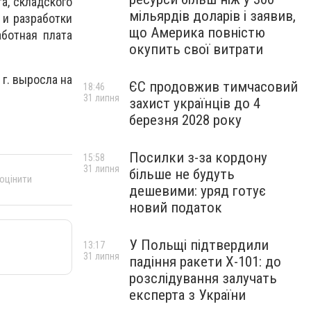
а, складского
мільярдів доларів і заявив,
 и разработки
що Америка повністю
аботная плата
окупить свої витрати
г. выросла на
ЄС продовжив тимчасовий
18:46
31 липня
захист українців до 4
березня 2028 року
Посилки з-за кордону
15:58
31 липня
більше не будуть
 оцінити
дешевими: уряд готує
новий податок
У Польщі підтвердили
13:17
31 липня
падіння ракети Х-101: до
розслідування залучать
експерта з України