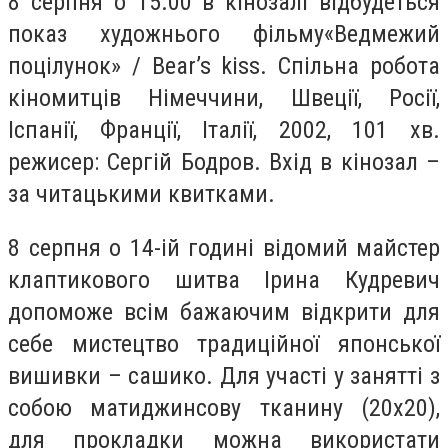
8
серпня о 15.00
в кінозалі відбудеться
показ художнього фільму
«Ведмежий
поцілунок» / Bear’s kiss. Спільна робота
кіномитців Німеччини, Швеції, Росії,
Іспанії, Франції, Італії, 2002, 101 хв.
режисер: Сергій Бодров. Вхід в кінозал –
за читацькими квитками.
8 серпня о 14-ій
годині
відомий майстер
клаптикового шитва Ірина Кудревич
допоможе всім бажаючим відкрити для
себе мистецтво традиційної японської
вишивки –
сашико
. Для участі у занятті
з
собою мати
джинсову тканину (20х20),
для прокладки можна використати