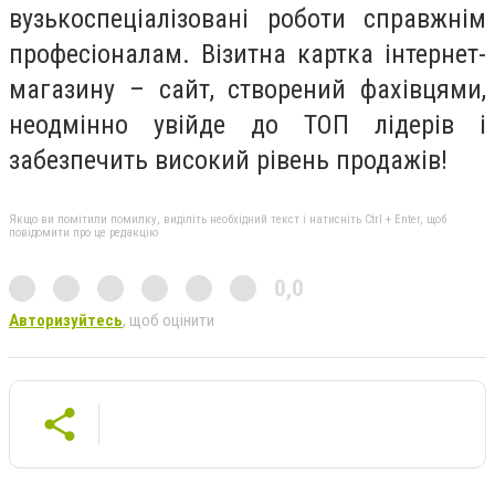
вузькоспеціалізовані роботи справжнім
професіоналам. Візитна картка інтернет-
магазину – сайт, створений фахівцями,
неодмінно увійде до ТОП лідерів і
забезпечить високий рівень продажів!
Якщо ви помітили помилку, виділіть необхідний текст і натисніть Ctrl + Enter, щоб
повідомити про це редакцію
0,0
Авторизуйтесь
, щоб оцінити