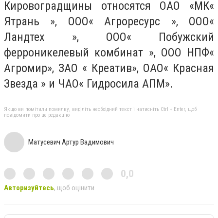
Кировоградщины относятся ОАО «МК«
Ятрань », ООО« Агроресурс », ООО«
Ландтех », ООО« Побужский
ферроникелевый комбинат », ООО НПФ«
Агромир», ЗАО « Креатив», ОАО« Красная
Звезда » и ЧАО« Гидросила АПМ».
Якщо ви помітили помилку, виділіть необхідний текст і натисніть Ctrl + Enter, щоб
повідомити про це редакцію
Матусевич Артур Вадимович
0,0
Авторизуйтесь
, щоб оцінити