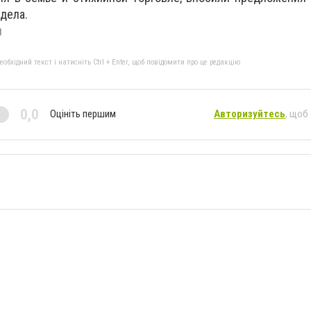
дела.
и
бхідний текст і натисніть Ctrl + Enter, щоб повідомити про це редакцію
0,0
Оцініть першим
Авторизуйтесь
, щоб