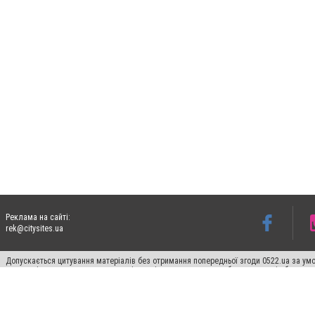
Реклама на сайті:
rek@citysites.ua
Допускається цитування матеріалів без отримання попередньої згоди 0522.ua за умо
систем гіперпосилання на цитовані статті не нижче другого абзацу в тексті або в я
Матеріали з плашками "Новини компаній", "Промо", "Партнерський матеріал", "Партнер