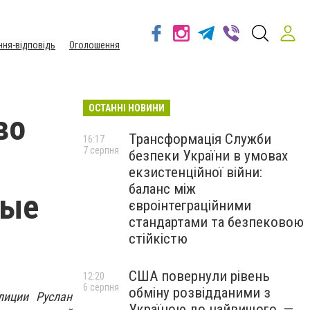
ння-відповідь
Оголошення
ОСТАННІ НОВИНИ
во
Трансформація Служби
16:17
7 серпня
безпеки України в умовах
екзистенційної війни:
баланс між
ные
євроінтеграційними
стандартами та безпековою
стійкістю
США повернули рівень
12:20
6 серпня
обміну розвідданими з
лиции Руслан
Україною до найвищого, —