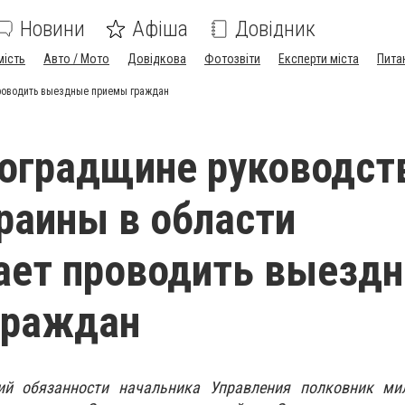
Новини
Афіша
Довідник
мість
Авто / Мото
Довідкова
Фотозвіти
Експерти міста
Пита
роводить выездные приемы граждан
оградщине руководст
аины в области
ает проводить выезд
граждан
ий обязанности начальника Управления полковник ми