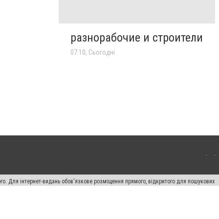
разнорабочие и строители
07:10, Сьогодні
ого. Для інтернет-видань обов'язкове розміщення прямого, відкритого для пошукових
лама" публікуються на правах реклами.