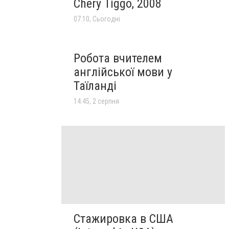
Chery Tiggo, 2008
07:10, Сьогодні
Робота вчителем
англійської мови у
Таїланді
14:45, 2 серпня
Стажировка в США