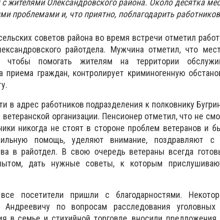
у с жителями Олександровского района. Около десятка ме
ми проблемами и, что приятно, поблагодарить работников
 сельских советов района во время встречи отметил работ
ександровского райотдела. Мужчина отметил, что мес
я чтобы помогать жителям на территории обслужив
а приема граждан, контролирует криминогенную обстано
у.
ти в адрес работников подразделения к полковнику Бугри
ветеранской организации. Пенсионер отметил, что не смот
ники никогда не стоят в стороне проблем ветеранов и б
ильную помощь, уделяют внимание, поздравляют с 
ва в райотдел. В свою очередь ветераны всегда готов
пытом, дать нужные советы, к которым прислушиваю
все посетители пришли с благодарностями. Некото
 Андреевичу по вопросам расследования уголовных 
ия в семье и стихийной торговле, вносили предложения