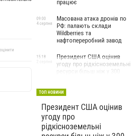
працює
Масована атака дронів по
09:00
4 серпня
РФ: палають склади
Wildberries та
нафтопереробний завод
 оцінити
Президент США оцінив
15:18
2 серпня
угоду про рідкісноземельні
ресурси більш ніж у 300
мільярдів доларів і заявив,
що Америка повністю
окупить свої витрати
ТОП НОВИНИ
Президент США оцінив
угоду про
рідкісноземельні