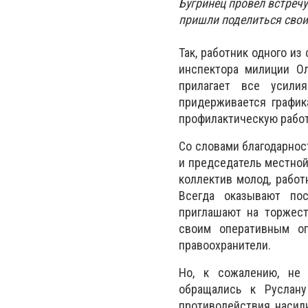
Бугринец провел встреч
пришли поделиться свои
Так, работник одного из
инспектора милиции Ол
прилагает все усили
придерживается график
профилактическую работ
Со словами благодарнос
и председатель местной 
коллектив молод, работ
Всегда оказывают пос
приглашают на торжест
своим оперативным о
правоохранители.
Но, к сожалению, не 
обращались к Руслану
противодействия насил