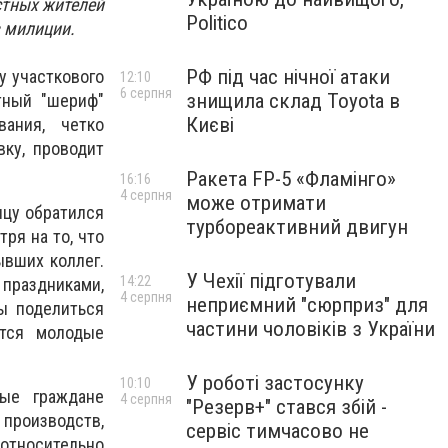
стных жителей
Politico
 милиции.
РФ під час нічної атаки
у участкового
12:10
6 серпня
знищила склад Toyota в
тный "шериф"
Києві
ания, четко
вку, проводит
Ракета FP-5 «Фламінго»
16:16
4 серпня
може отримати
нцу обратился
турбореактивний двигун
ря на то, что
ывших коллег.
У Чехії підготували
14:22
праздниками,
4 серпня
неприємний "сюрприз" для
ы поделиться
частини чоловіків з України
тся молодые
У роботі застосунку
10:10
рые граждане
4 серпня
"Резерв+" стався збій -
производств,
сервіс тимчасово не
 относительно