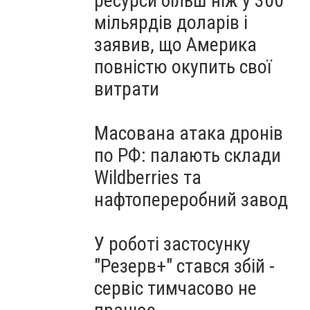
ресурси більш ніж у 300
мільярдів доларів і
заявив, що Америка
повністю окупить свої
витрати
Масована атака дронів
по РФ: палають склади
Wildberries та
нафтопереробний завод
У роботі застосунку
"Резерв+" стався збій -
сервіс тимчасово не