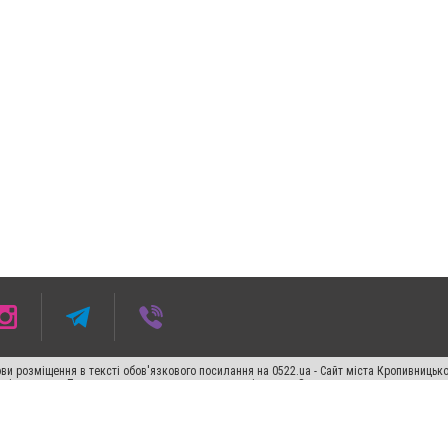
ви розміщення в тексті обов'язкового посилання на 0522.ua - Сайт міста Кропивницьк
кості джерела. Порушення виняткових прав переслідується Законом.
ський спецпроєкт", "Політичні новини", "Пресреліз", "PR", "Офіційно", "Політична рек