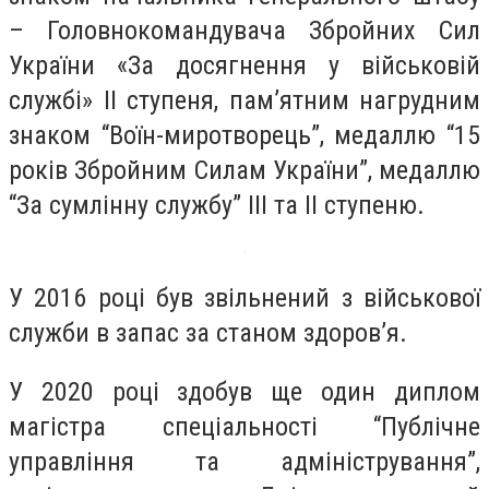
– Головнокомандувача Збройних Сил
України «За досягнення у військовій
службі» ІІ ступеня, пам’ятним нагрудним
знаком “Воїн-миротворець”, медаллю “15
років Збройним Силам України”, медаллю
“За сумлінну службу” ІІІ та ІІ ступеню.
У 2016 році був звільнений з військової
служби в запас за станом здоров’я.
У 2020 році здобув ще один диплом
магістра спеціальності “Публічне
управління та адміністрування”,