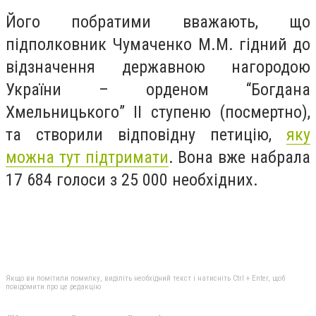
Його побратими вважають, що
підполковник Чумаченко М.М. гідний до
відзначення державною нагородою
України – орденом “Богдана
Хмельницького” ІІ ступеню (посмертно),
та створили відповідну петицію,
яку
можна тут підтримати
. Вона вже набрала
17 684 голоси з 25 000 необхідних.
Якщо ви помітили помилку, виділіть необхідний текст і натисніть Ctrl + Enter, щоб
повідомити про це редакцію