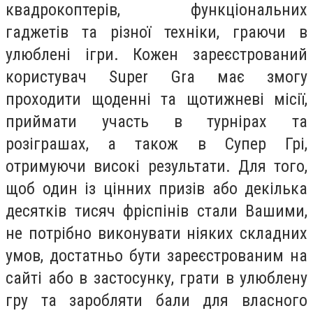
квадрокоптерів, функціональних
гаджетів та різної техніки, граючи в
улюблені ігри. Кожен зареєстрований
користувач Super Gra має змогу
проходити щоденні та щотижневі місії,
приймати участь в турнірах та
розіграшах, а також в Супер Грі,
отримуючи високі результати. Для того,
щоб один із цінних призів або декілька
десятків тисяч фріспінів стали Вашими,
не потрібно виконувати ніяких складних
умов, достатньо бути зареєстрованим на
сайті або в застосунку, грати в улюблену
гру та заробляти бали для власного