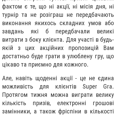
фактом є те, що ні акції, ні місія дня, ні
турнір та не розіграш не передбачають
виконання якихось складних умов або
завдань які б передбачали великі
витрати з боку клієнта. Для участі в будь-
якій з цих акційних пропозицій Вам
достатньо буде грати в улюблену гру, що
цікаво та приємно для кожного.
Але, навіть щоденні акції - це не єдина
можливість для клієнтів Super Gra.
Протягом тижня можна виграти велику
кількість призів, електронні грошові
замінники, а також фріспіни в кількості