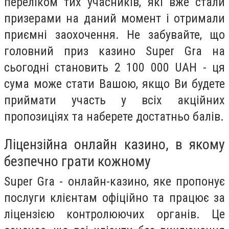
переліком тих учасників, які вже стали
призерами на даний момент і отримали
приємні заохочення. Не забувайте, що
головний приз казино Super Gra на
сьогодні становить 2 100 000 UAH - ця
сума може стати Вашою, якщо Ви будете
приймати участь у всіх акційних
пропозиціях та наберете достатньо балів.
Ліцензійна онлайн казино, в якому
безпечно грати кожному
Super Gra - онлайн-казино, яке пропонує
послуги клієнтам офіційно та працює за
ліцензією контролюючих органів. Це