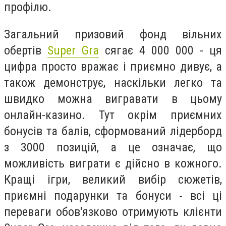
профілю.
Загальний призовий фонд вільних
обертів
Super Gra
сягає 4 000 000 - ця
цифра просто вражає і приємно дивує, а
також демонструє, наскільки легко та
швидко можна вигравати в цьому
онлайн-казино. Тут окрім приємних
бонусів та балів, сформований лідерборд
з 3000 позицій, а це означає, що
можливість виграти є дійсно в кожного.
Кращі ігри, великий вибір сюжетів,
приємні подарунки та бонуси - всі ці
переваги обов'язково отримують клієнти