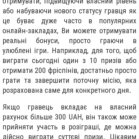
отримувати, підвищуючи власний рівень
або набуваючи нового статусу гравця як
це буває дуже часто в популярних
онлайн-закладах, Ви можете отримувати
реальні бонуси, просто граючи в
улюблені ігри. Наприклад, для того, щоб
виграти сьогодні один з 10 призів або
отримати 200 фріспінів, достатньо просто
грати та завершити поточну місію, яка
розрахована саме для конкретного дня.
Якщо гравець вкладає на власний
рахунок більше 300 UAH, він також може
прийняти участь в розіграші, де можна
дійсно виграти суттєві призи. Цікавим