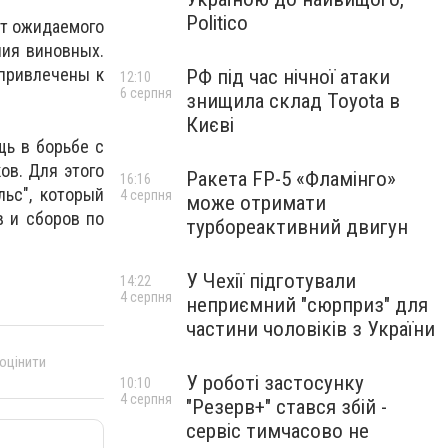
Politico
ят ожидаемого
ния виновных.
 привлечены к
РФ під час нічної атаки
12:10
6 серпня
знищила склад Toyota в
Києві
щь в борьбе с
ов. Для этого
Ракета FP-5 «Фламінго»
16:16
ьс", который
4 серпня
може отримати
в и сборов по
турбореактивний двигун
У Чехії підготували
14:22
4 серпня
неприємний "сюрприз" для
частини чоловіків з України
 оцінити
У роботі застосунку
10:10
4 серпня
"Резерв+" стався збій -
сервіс тимчасово не