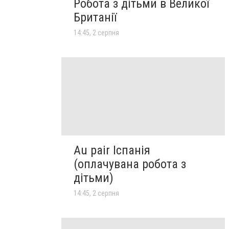
Робота з дітьми в Великої
Британії
14:45, 2 серпня
Au pair Іспанія
(оплачувана робота з
дітьми)
14:45, 2 серпня