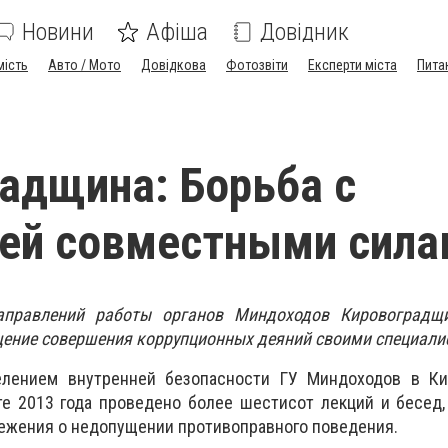
Новини
Афіша
Довідник
мість
Авто / Мото
Довідкова
Фотозвіти
Експерти міста
Пита
адщина: Борьба с
ией совместными сила
правлений работы органов Миндоходов Кировоградщ
щение совершения коррупционных деяний своими специали
елением внутренней безопасности ГУ Миндоходов в Ки
те 2013 года проведено более шестисот лекций и бесед
ежения о недопущении противоправного поведения.