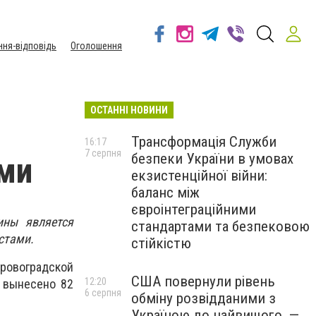
ння-відповідь
Оголошення
ОСТАННІ НОВИНИ
Трансформація Служби
16:17
7 серпня
безпеки України в умовах
ми
екзистенційної війни:
баланс між
євроінтеграційними
ины является
стандартами та безпековою
стами.
стійкістю
ровоградской
США повернули рівень
12:20
, вынесено 82
6 серпня
обміну розвідданими з
Україною до найвищого, —