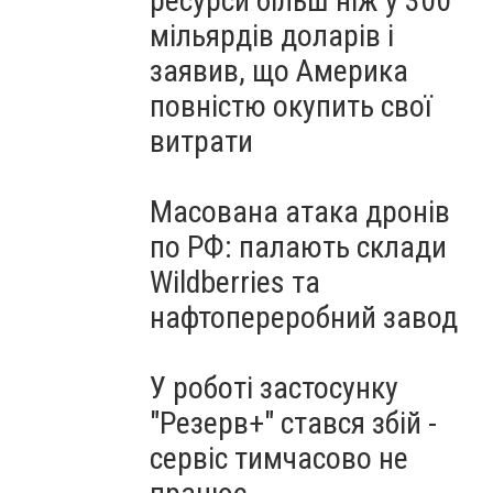
ресурси більш ніж у 300
мільярдів доларів і
заявив, що Америка
повністю окупить свої
витрати
Масована атака дронів
по РФ: палають склади
Wildberries та
нафтопереробний завод
У роботі застосунку
"Резерв+" стався збій -
сервіс тимчасово не