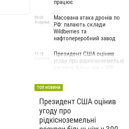
працює
Масована атака дронів по
09:00
4 серпня
РФ: палають склади
Wildberries та
нафтопереробний завод
Президент США оцінив
15:18
2 серпня
угоду про рідкісноземельні
ресурси більш ніж у 300
мільярдів доларів і заявив,
що Америка повністю
окупить свої витрати
ТОП НОВИНИ
Президент США оцінив
угоду про
рідкісноземельні