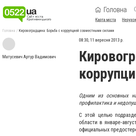
Головна
Карта міста
Нерухо
Головна
Кировоградщина: Борьба с коррупцией совместными силами
08:30, 11 вересня 2013 р.
Кировогр
Матусевич Артур Вадимович
коррупц
Одним из основных на
профилактика и недопу
С этой целью подразд
области в январе-авгус
официальных предостер