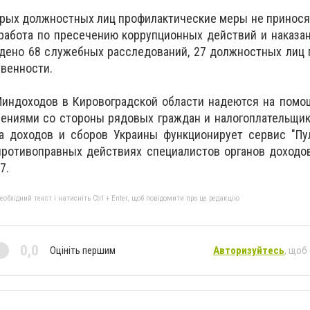
орых должностных лиц профилактические меры не принос
 работа по пресечению коррупционных действий и наказа
ведено 68 служебных расследований, 27 должностных лиц
венности.
Миндоходов в Кировоградской области надеются на помо
ениями со стороны рядовых граждан и налогоплательщик
а доходов и сборов Украины функционирует сервис "Пул
противоправных действиях специалистов органов доходо
7.
бхідний текст і натисніть Ctrl + Enter, щоб повідомити про це редакцію
0,0
Оцініть першим
Авторизуйтесь
, щоб