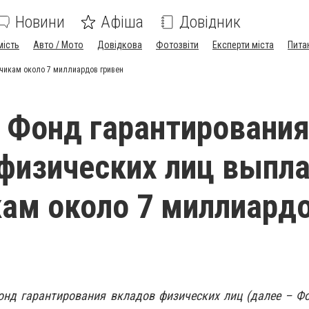
Новини
Афіша
Довідник
мість
Авто / Мото
Довідкова
Фотозвіти
Експерти міста
Пита
дчикам около 7 миллиардов гривен
т Фонд гарантировани
физических лиц выпл
ам около 7 миллиард
онд гарантирования вкладов физических лиц (далее – Ф