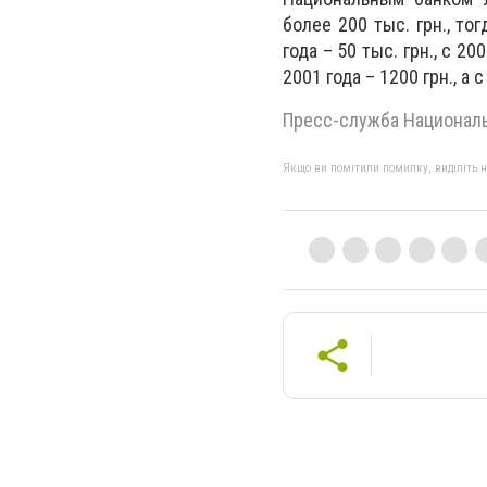
более 200 тыс. грн., то
года – 50 тыс. грн., с 200
2001 года – 1200 грн., а с
Пресс-служба Националь
Якщо ви помітили помилку, виділіть нео