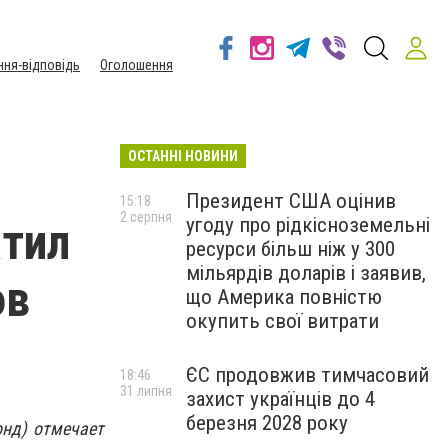
ння-відповідь
Оголошення
ОСТАННІ НОВИНИ
я
Президент США оцінив
15:18
2 серпня
угоду про рідкісноземельні
атил
ресурси більш ніж у 300
мільярдів доларів і заявив,
ов
що Америка повністю
окупить свої витрати
ЄС продовжив тимчасовий
18:46
31 липня
захист українців до 4
березня 2028 року
онд) отмечает