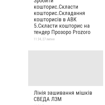
Зробити
кошторис.Скласти
кошторис.Складання
кошторисів в АВК
5.Скласти кошторис на
тендер Прозоро Prozoro
11:34, 27 липня
Лінія зашивання мішків
СВЕДА ЛЗМ