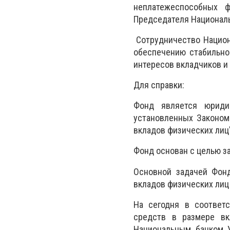
неплатежеспособных ф
Председателя Националь
Сотрудничество Национ
обеспечению стабильно
интересов вкладчиков и
Для справки:
Фонд
является юридич
установленных
Законом
вкладов физических лиц
Фонд основан с целью з
Основной задачей Фонд
вкладов физических лиц
На сегодня в соответ
средств в размере вк
Национальным банком У