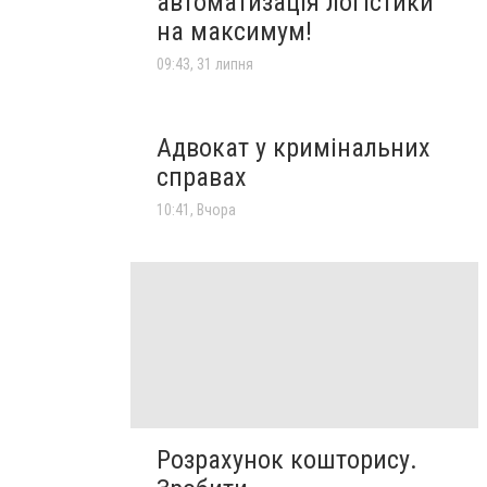
автоматизація логістики
на максимум!
09:43, 31 липня
Адвокат у кримінальних
справах
10:41, Вчора
Розрахунок кошторису.