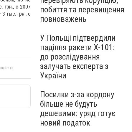
перевіряють корупцію,
. грн., с 2007
побиття та перевищення
 3 тыс. грн., с
повноважень
У Польщі підтвердили
падіння ракети Х-101:
до розслідування
залучать експерта з
 оцінити
України
Посилки з-за кордону
більше не будуть
дешевими: уряд готує
новий податок