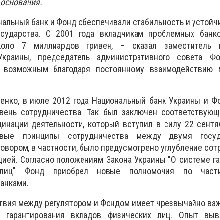
 основания.
ональный банк и Фонд обеспечивали стабильность и устойч
осударства. С 2001 года вкладчикам проблемных банк
оло 7 миллиардов гривен, – сказал заместитель п
Украины, председатель административного совета Ф
о возможным благодаря постоянному взаимодействию
ченко, в июле 2012 года Национальный банк Украины и 
вень сотрудничества. Так был заключен соответствующ
динации деятельности, который вступил в силу 22 сент
вые принципы сотрудничества между двумя госуд
овором, в частности, было предусмотрено углубление сот
ией. Согласно положениям Закона Украины "О системе г
 лиц" Фонд приобрел новые полномочия по час
анками.
твия между регулятором и Фондом имеет чрезвычайно ва
 гарантирования вкладов физических лиц. Опыт вы