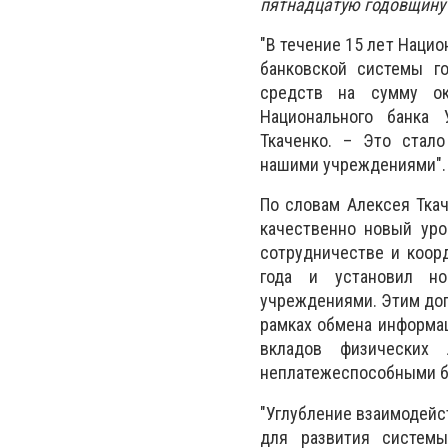
пятнадцатую годовщину
"В течение 15 лет Наци
банковской системы г
средств на сумму ок
Национального банка 
Ткаченко. – Это стал
нашими учреждениями".
По словам Алексея Тка
качественно новый уро
сотрудничестве и коор
года и установил но
учреждениями. Этим дог
рамках обмена информац
вкладов физических
неплатежеспособными б
"Углубление взаимодейс
для развития системы