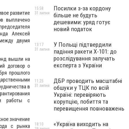
Посилки з-за кордону
15:58
ивое развитие
31 липня
більше не будуть
ов выплачено
дешевими: уряд готує
редседателя
новий податок
онда Алексей
 между двумя
У Польщі підтвердили
13:17
31 липня
падіння ракети Х-101: до
розслідування залучать
Фонд вышли на
експерта з України
ий договор о
ября прошлого
арственными
ДБР проводить масштабні
11:25
31 липня
рудничества в
обшуки у ТЦК по всій
арантирования
Україні: перевіряють
ти работы с
корупцію, побиття та
перевищення повноважень
жное значение
«Україна виходить на
18:10
вода с рынка
29 липня