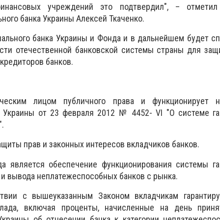
инансовых учреждений это подтвердил", – отметил
ного банка Украины Алексей Ткаченко.
ального банка Украины и Фонда и в дальнейшем будет с
сти отечественной банковской системы страны для защ
 кредиторов банков.
еским лицом публичного права и функционирует на
 Украины от 23 февраля 2012 № 4452- VI "О системе га
"
.
ащиты прав и законных интересов вкладчиков банков.
а является обеспечение функционирования системы га
 и вывода неплатежеспособных банков с рынка.
ствии с вышеуказанным Законом вкладчикам гарантиру
лада, включая проценты, начисленные на день прин
краины об отнесении банка к категории неплатежеспос