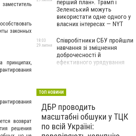
перший план». Трамп і
 заместитель
Зеленський можуть
використати одне одного у
пособствовать
власних інтересах — NYT
иты законных
Співробітники СБУ пройшли
18:03
29 липня
навчання зі зміцнення
доброчесності й
ефективного урядування
 принципах,
рантирования
Іран намагався раптово
16:00
29 липня
атакувати американські
війська: у CENTCOM
ТОП НОВИНИ
заявили про перехоплення
рантирования
ДБР проводить
всіх ракет
масштабні обшуки у ТЦК
ется возврат
по всій Україні:
ятия решения
обных, но не